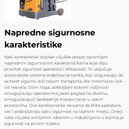
Napredne sigurnosne
karakteristike
Naši kontejnerski stacker viljuške dolaze opremljeni
naprednim sigurnosnim karakteristikama koje daju
prioritet sigurnost operatora i efikasnost. To uključuje
automatske sisteme stabilizacije tereta, koji osiguravaju da
se teret sigurno drži tokom transporta, što minimizira rizik
od nesreća. Osim toga, poboljšani sistemi vidljivosti
omogućavaju operaterima jasan pogled na okolinu,
omogućavajući bezbednije manevriranje u uskim
prostorima. Ove karakteristike ne samo da štite operatere,
već i poboljšavaju opću sigurnost na radnom mestu, čineći
naše viljuške omiljenim izborom u industrijama u kojima je
sigurnost na prvom mjestu.