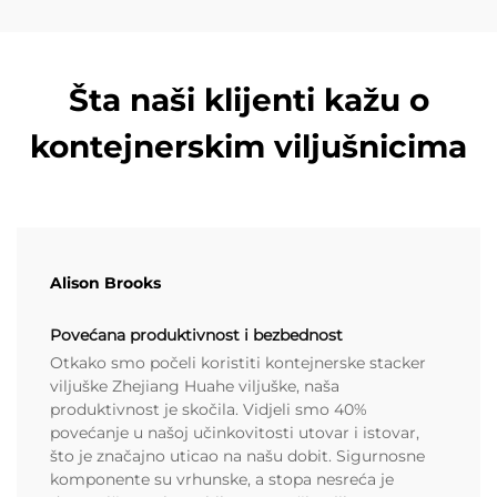
Šta naši klijenti kažu o
kontejnerskim viljušnicima
Alison Brooks
Povećana produktivnost i bezbednost
Otkako smo počeli koristiti kontejnerske stacker
viljuške Zhejiang Huahe viljuške, naša
produktivnost je skočila. Vidjeli smo 40%
povećanje u našoj učinkovitosti utovar i istovar,
što je značajno uticao na našu dobit. Sigurnosne
komponente su vrhunske, a stopa nesreća je