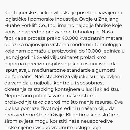
Kontejnerski stacker viljuška je posebno razvijen za
logističke i pomorske industrije. Ovdje u Zhejiang
Huahe Forklift Co., Ltd. imamo najbolje fabrike koje
koriste napredne proizvodne tehnologije. Naša
fabrika se proteže preko 40.000 kvadratnih metara i
dolazi sa najnovijim vrstama modernih tehnologija
koje nam pomažu u proizvodnji do 10.000 jedinica u
jednoj godini. Svaki viljušni teret prolazi kroz
naporna i precizna ispitivanja koja osiguravaju da
ispunjavaju međunarodne standarde sigurnosti i
performansi. Naši stackeri za viljuške su napravljeni
da vam daju najbolju kontrolu i sposobnost
okretanja za stacking kontejnera u luci i skladištu.
Neprestano poboljšavamo naše sisteme
proizvodnje tako da trošimo što manje resursa. Ova
praksa pomaže životnoj sredini u našem cilju da
proizvedemo što održivije. Klijentima koje služimo
širom svijeta mogu koristiti naše neusporedive
niske cijene i visoko vrednute usluge koje