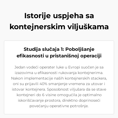
Istorije uspjeha sa
kontejnerskim viljuškama
Studija slučaja 1: Poboljšanje
efikasnosti u pristanišnoj operaciji
Jedan vodeći operater luke u Evropi suočen je sa
izazovima u efikasnosti rukovanja kontejnerima.
Nakon implementacije naših kontejnerskih stackera,
oni su prijavili 40% smanjenje vremena za utovar i
istovar kontejnera. Sposobnost viljušara da se stave
kontejneri do 6 visine omogućila je optimalno
iskorišćavanje prostora, direktno doprinoseći
povećanju operativne potrošnje.