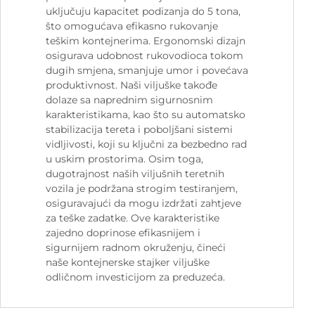
uključuju kapacitet podizanja do 5 tona,
što omogućava efikasno rukovanje
teškim kontejnerima. Ergonomski dizajn
osigurava udobnost rukovodioca tokom
dugih smjena, smanjuje umor i povećava
produktivnost. Naši viljuške takođe
dolaze sa naprednim sigurnosnim
karakteristikama, kao što su automatsko
stabilizacija tereta i poboljšani sistemi
vidljivosti, koji su ključni za bezbedno rad
u uskim prostorima. Osim toga,
dugotrajnost naših viljušnih teretnih
vozila je podržana strogim testiranjem,
osiguravajući da mogu izdržati zahtjeve
za teške zadatke. Ove karakteristike
zajedno doprinose efikasnijem i
sigurnijem radnom okruženju, čineći
naše kontejnerske stajker viljuške
odličnom investicijom za preduzeća.