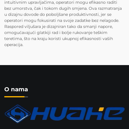
intuitivnim upravljačima, operatori mogu efikasno raditi
bez umorstva, čak i tokom dugih smjena. Ova razmatranja
u dizajnu dovode do poboljšane produktivnosti, jer se
operatori mogu fokusirati na svoje zadatke bez nelagode.
Raspored viljušara je dizajniran tako da smanji napore,
omogućavajući glatkiji rad i bolje rukovanje teškim
teretima, što na kraju koristi ukupnoj efikasnosti vaših
operacija.
O nama