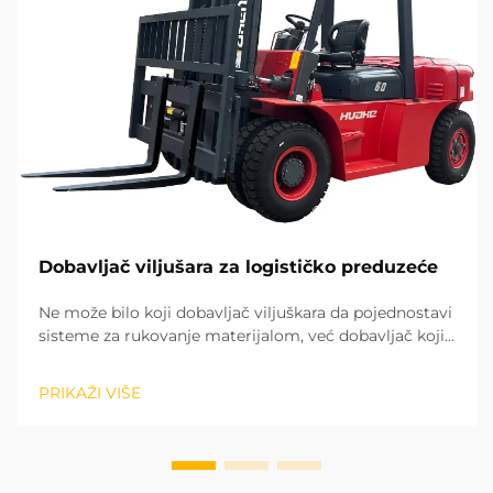
Dobavljač viljušara za logističko preduzeće
Ne može bilo koji dobavljač viljuškara da pojednostavi
sisteme za rukovanje materijalom, već dobavljač koji
ulazi u dugoročno strateško partnerstvo. Na osnovu
dugogodišnjeg iskustva u projektima na licu mesta u
PRIKAŽI VIŠE
različitim regionima, prepoznali smo potencijal...