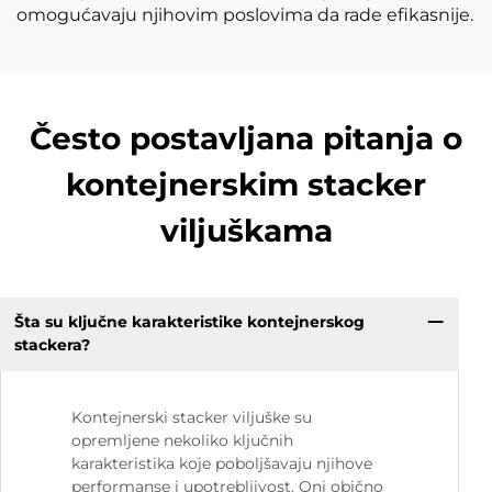
omogućavaju njihovim poslovima da rade efikasnije.
Često postavljana pitanja o
kontejnerskim stacker
viljuškama
Šta su ključne karakteristike kontejnerskog
stackera?
Kontejnerski stacker viljuške su
opremljene nekoliko ključnih
karakteristika koje poboljšavaju njihove
performanse i upotrebljivost. Oni obično