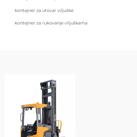
kontejner za utovar viljuške
kontejner za rukovanje viljuškama