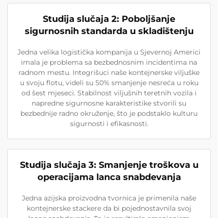
Studija slučaja 2: Poboljšanje
sigurnosnih standarda u skladištenju
Jedna velika logistička kompanija u Sjevernoj Americi
imala je problema sa bezbednosnim incidentima na
radnom mestu. Integrišuci naše kontejnerske viljuške
u svoju flotu, videli su 50% smanjenje nesreća u roku
od šest mjeseci. Stabilnost viljušnih teretnih vozila i
napredne sigurnosne karakteristike stvorili su
bezbednije radno okruženje, što je podstaklo kulturu
sigurnosti i efikasnosti.
Studija slučaja 3: Smanjenje troškova u
operacijama lanca snabdevanja
Jedna azijska proizvodna tvornica je primenila naše
kontejnerske stackere da bi pojednostavnila svoj