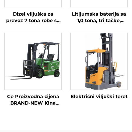
Dizel viljuška za
Litijumska baterija sa
prevoz 7 tona robe sa
1,0 tona, tri tačke,
jednostavnim radom i
izbalansirana
istovarom do 7 m
litijumska baterija,
napravljena u Kini, je
razumno cijenjena.
Ce Proizvodna cijena
Električni viljuški teret
BRAND-NEW Kina
Huahe Litijum viljuška
1,8 tona Viljuška visina
3000 za sve terene