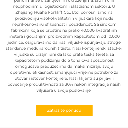
performanse u zahtjevnim okruženjima, što ih čini
neophodnim u logističkom i skladišnom sektoru. U
Zhejiang Huahe Forklift Co., Ltd, ponosni smo na
proizvodnju visokokvalitetnih viljuškara koji nude
neprikosnovanu efikasnost i pouzdanost. Sa širokom
fabrikom koja se prostire na preko 40.000 kvadratnih
metara i godišnjim proizvodnim kapacitetom od 10.000
jedinica, osiguravamo da naši viljuške ispunjavaju stroge
standarde međunarodnih tržišta. Naši kontejnerski stacker
viljuške su dizajnirani da lako prate teška tereta, sa
kapacitetom podizanja do 5 tona Ova sposobnost
omogućava preduzećima da maksimiziraju svoju
operativnu efikasnost, smanjujući vrijeme potrebno za
utovar i istovar kontejnera. Naši klijenti su prijavili
povećanje produktivnosti za 30% nakon integracije naših
viljušara u svoje poslovanje.
Zatražite ponudu