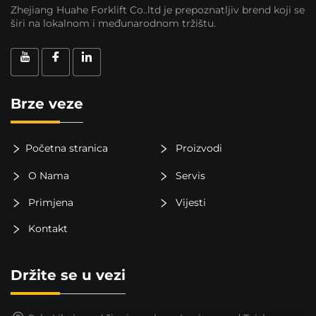
Zhejiang Huahe Forklift Co..ltd je prepoznatljiv brend koji se
širi na lokalnom i međunarodnom tržištu.
Brze veze
Početna stranica
Proizvodi
O Nama
Servis
Primjena
Vijesti
Kontakt
Držite se u vezi