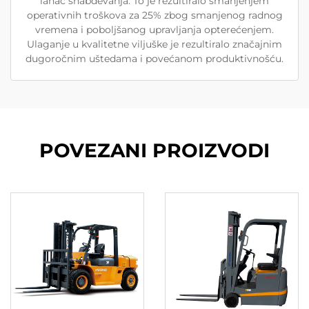
lanac snabdevanja. To je rezultiralo smanjenjem
operativnih troškova za 25% zbog smanjenog radnog
vremena i poboljšanog upravljanja opterećenjem.
Ulaganje u kvalitetne viljuške je rezultiralo značajnim
dugoročnim uštedama i povećanom produktivnošću.
POVEZANI PROIZVODI