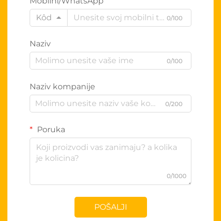
Mobilni/WhatsApp
Kôd
0/100
Naziv
0/100
Naziv kompanije
0/200
Poruka
0/1000
POŠALJI