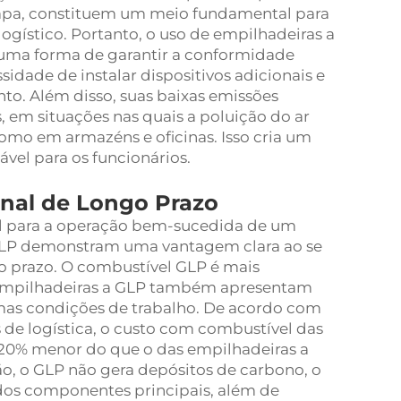
mpa, constituem um meio fundamental para
ogístico. Portanto, o uso de empilhadeiras a
 uma forma de garantir a conformidade
idade de instalar dispositivos adicionais e
to. Além disso, suas baixas emissões
em situações nas quais a poluição do ar
omo em armazéns e oficinas. Isso cria um
vel para os funcionários.
onal de Longo Prazo
al para a operação bem-sucedida de um
 GLP demonstram uma vantagem clara ao se
o prazo. O combustível GLP é mais
s empilhadeiras a GLP também apresentam
s condições de trabalho. De acordo com
 de logística, o custo com combustível das
20% menor do que o das empilhadeiras a
o, o GLP não gera depósitos de carbono, o
dos componentes principais, além de