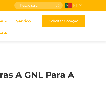
PT
Solicitar Cotação
ós
Serviço
tato
ras A GNL Para A