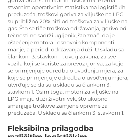
goriva pod istim radnim uslovima. Prema
stvarnim operativnim statistikama logističkih
preduzeća, troškovi goriva za viljuške na LPG
su približno 20% niži od troškova za viljuške na
gas. Što se tiče troškova održavanja, gorivo od
tečnosti ne sadrži ugljenik, što znači da je
oštećenje motora i osnovnih komponenti
manje, a periodi održavanja duži. U skladu sa
člankom 3. stavkom 1. ovog zakona, za sve
vozila koji se koriste za prevoz goriva, za koje
se primjenjuje odredba o uvođenju mjera, za
koje se primjenjuje odredba o uvođenju mjera,
utvrđuje se da su u skladu sa člankom 3.
stavkom 1. Osim toga, motori za viljuške na
LPG imaju duži životni vek, što ukupno
smanjuje troškove zamjene opreme za
preduzeća. U skladu sa člankom 3. stavkom 1.
Fleksibilna prilagodba
različitim logističkim