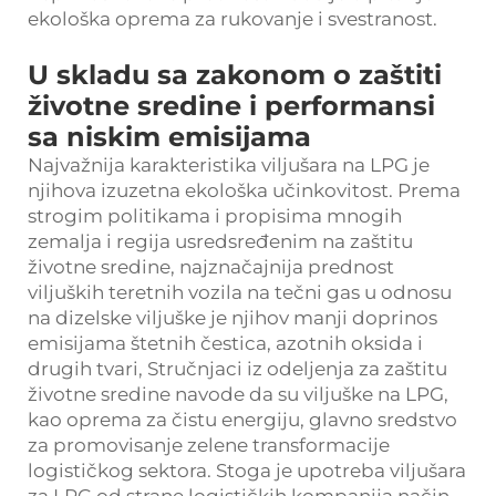
ekološka oprema za rukovanje i svestranost.
U skladu sa zakonom o zaštiti
životne sredine i performansi
sa niskim emisijama
Najvažnija karakteristika viljušara na LPG je
njihova izuzetna ekološka učinkovitost. Prema
strogim politikama i propisima mnogih
zemalja i regija usredsređenim na zaštitu
životne sredine, najznačajnija prednost
viljuških teretnih vozila na tečni gas u odnosu
na dizelske viljuške je njihov manji doprinos
emisijama štetnih čestica, azotnih oksida i
drugih tvari, Stručnjaci iz odeljenja za zaštitu
životne sredine navode da su viljuške na LPG,
kao oprema za čistu energiju, glavno sredstvo
za promovisanje zelene transformacije
logističkog sektora. Stoga je upotreba viljušara
za LPG od strane logističkih kompanija način