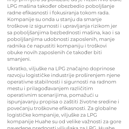
LPG mašina također obezbedio poboljšanje
radne efikasnosti i fokusiranja tokom rada.
Kompanije su onda u stanju da smanje
troškove iz sigurnosti i upravljanja rizikom jer
sa poboljšanjima bezbednosti mašina, kao i sa
poboljšanjima udobnosti zaposlenih, manje
radnika će napustiti kompaniju i troškovi
obuke novih zaposlenih će također biti
smanjeni.
Ukratko, viljuške na LPG značajno doprinose
razvoju logističke industrije proširenjem njene
operativne stabilnosti i sigurnosti na radnom
mestu i prilagođavanjem različitim
operativnim scenarijima, pomažući u
ispunjavanju propisa o zaštiti životne sredine i
povećanju troškovne efikasnosti. Za globalne
logističke kompanije, viljuške za LPG
kompanije Huahe su od velike važnosti za gore
navedene prednosti viljušaka za LPG. Huahe,