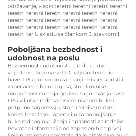
održavanje, visoki teretni teretni teretni teretni
teretni teretni teretni teretni teretni teretni
teretni teretni teretni teretni teretni teretni
teretni teretni teretni teretni teretni teretni
teretni ter U skladu sa člankom 3. stavkom 1.
Poboljšana bezbednost i
udobnost na poslu
Bezbednost i udobnost na radu su dve
vrijednosti kojima se LPG viljušni teretnici
bave. LPG gorivo pruža manji rizik jer koristi i
zapečaćene balone gasa, što eliminiše
mogućnost curenja goriva i sagorevanja gasa.
LPG viljuške rade sa niskim nivoom buke i
potpuno sagorevaju, što eliminiše mirise i
koristi bezglasnu operaciju za poboljšanje
buke radnog okruženja i opasnosti za radnike.
Povratne informacije od zaposlenih na prvoj
liniji primjera su pokazale da je nizak nivo buke