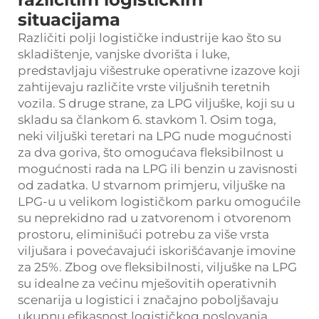
situacijama
Različiti polji logističke industrije kao što su
skladištenje, vanjske dvorišta i luke,
predstavljaju višestruke operativne izazove koji
zahtijevaju različite vrste viljušnih teretnih
vozila. S druge strane, za LPG viljuške, koji su u
skladu sa člankom 6. stavkom 1. Osim toga,
neki viljuški teretari na LPG nude mogućnosti
za dva goriva, što omogućava fleksibilnost u
mogućnosti rada na LPG ili benzin u zavisnosti
od zadatka. U stvarnom primjeru, viljuške na
LPG-u u velikom logističkom parku omogućile
su neprekidno rad u zatvorenom i otvorenom
prostoru, eliminišući potrebu za više vrsta
viljušara i povećavajući iskorišćavanje imovine
za 25%. Zbog ove fleksibilnosti, viljuške na LPG
su idealne za većinu mješovitih operativnih
scenarija u logistici i značajno poboljšavaju
ukupnu efikasnost logističkog poslovanja.