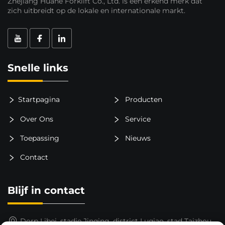
Zhejiang Huahe Forklift Co., Ltd. is een erkend merk dat
zich uitbreidt op de lokale en internationale markt.
Snelle links
Startpagina
Producten
Over Ons
Service
Toepassing
Nieuws
Contact
Blijf in contact
Dorp Libei, stadje Jinqing, district Luqiao, stad Taizhou,