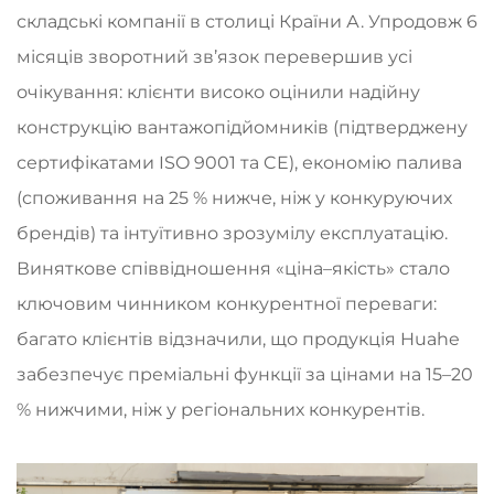
складські компанії в столиці Країни А. Упродовж 6
місяців зворотний зв’язок перевершив усі
очікування: клієнти високо оцінили надійну
конструкцію вантажопідйомників (підтверджену
сертифікатами ISO 9001 та CE), економію палива
(споживання на 25 % нижче, ніж у конкуруючих
брендів) та інтуїтивно зрозумілу експлуатацію.
Виняткове співвідношення «ціна–якість» стало
ключовим чинником конкурентної переваги:
багато клієнтів відзначили, що продукція Huahe
забезпечує преміальні функції за цінами на 15–20
% нижчими, ніж у регіональних конкурентів.