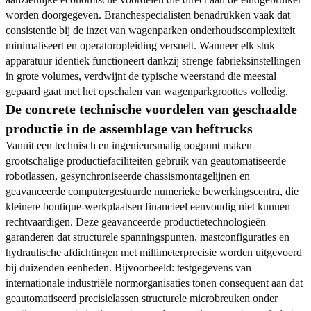
worden doorgegeven. Branchespecialisten benadrukken vaak dat
consistentie bij de inzet van wagenparken onderhoudscomplexiteit
minimaliseert en operatoropleiding versnelt. Wanneer elk stuk
apparatuur identiek functioneert dankzij strenge fabrieksinstellingen
in grote volumes, verdwijnt de typische weerstand die meestal
gepaard gaat met het opschalen van wagenparkgroottes volledig.
De concrete technische voordelen van geschaalde
productie in de assemblage van heftrucks
Vanuit een technisch en ingenieursmatig oogpunt maken
grootschalige productiefaciliteiten gebruik van geautomatiseerde
robotlassen, gesynchroniseerde chassismontagelijnen en
geavanceerde computergestuurde numerieke bewerkingscentra, die
kleinere boutique-werkplaatsen financieel eenvoudig niet kunnen
rechtvaardigen. Deze geavanceerde productietechnologieën
garanderen dat structurele spanningspunten, mastconfiguraties en
hydraulische afdichtingen met millimeterprecisie worden uitgevoerd
bij duizenden eenheden. Bijvoorbeeld: testgegevens van
internationale industriële normorganisaties tonen consequent aan dat
geautomatiseerd precisielassen structurele microbreuken onder