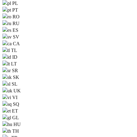
PL
PT
RO
RU
ES
SV
CA
TL
ID
LT
SR
SK
SL
UK
VI
SQ
ET
GL
HU
TH