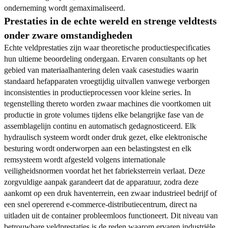
onderneming wordt gemaximaliseerd.
Prestaties in de echte wereld en strenge veldtests
onder zware omstandigheden
Echte veldprestaties zijn waar theoretische productiespecificaties
hun ultieme beoordeling ondergaan. Ervaren consultants op het
gebied van materiaalhantering delen vaak casestudies waarin
standaard hefapparaten vroegtijdig uitvallen vanwege verborgen
inconsistenties in productieprocessen voor kleine series. In
tegenstelling thereto worden zwaar machines die voortkomen uit
productie in grote volumes tijdens elke belangrijke fase van de
assemblagelijn continu en automatisch gedagnosticeerd. Elk
hydraulisch systeem wordt onder druk gezet, elke elektronische
besturing wordt onderworpen aan een belastingstest en elk
remsysteem wordt afgesteld volgens internationale
veiligheidsnormen voordat het het fabrieksterrein verlaat. Deze
zorgvuldige aanpak garandeert dat de apparatuur, zodra deze
aankomt op een druk haventerrein, een zwaar industrieel bedrijf of
een snel opererend e-commerce-distributiecentrum, direct na
uitladen uit de container probleemloos functioneert. Dit niveau van
betrouwbare veldprestaties is de reden waarom ervaren industriële