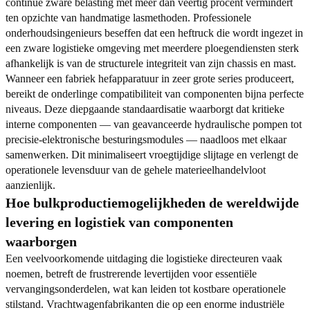
continue zware belasting met meer dan veertig procent vermindert
ten opzichte van handmatige lasmethoden. Professionele
onderhoudsingenieurs beseffen dat een heftruck die wordt ingezet in
een zware logistieke omgeving met meerdere ploegendiensten sterk
afhankelijk is van de structurele integriteit van zijn chassis en mast.
Wanneer een fabriek hefapparatuur in zeer grote series produceert,
bereikt de onderlinge compatibiliteit van componenten bijna perfecte
niveaus. Deze diepgaande standaardisatie waarborgt dat kritieke
interne componenten — van geavanceerde hydraulische pompen tot
precisie-elektronische besturingsmodules — naadloos met elkaar
samenwerken. Dit minimaliseert vroegtijdige slijtage en verlengt de
operationele levensduur van de gehele materieelhandelvloot
aanzienlijk.
Hoe bulkproductiemogelijkheden de wereldwijde
levering en logistiek van componenten
waarborgen
Een veelvoorkomende uitdaging die logistieke directeuren vaak
noemen, betreft de frustrerende levertijden voor essentiële
vervangingsonderdelen, wat kan leiden tot kostbare operationele
stilstand. Vrachtwagenfabrikanten die op een enorme industriële