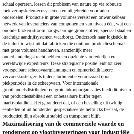
schaal opereren, lossen dit probleem van nature op via robuuste
toeleveringsketen-ecosystemen en uitgebreide voorraden
onderdelen. Productie in grote volumes vereist een onwankelbaar
netwerk van leveranciers van componenten van niveau één, wat een
ononderbroken stroom hoogwaardige grondstoffen, speciaal staal en
krachtige aandrijfsystemen waarborgt. Onderzoek naar logistiek in
de industrie wijst uit dat fabrieken die continue productieschema’s
met grote volumes handhaven, aanzienlijk meer
onderhandelingskracht hebben ten opzichte van rederijen en
wereldwijde expediteurs. Deze strategische positie leidt tot zeer
voorspelbare scheepvaartplanningen en opmerkelijk lagere
vervoerskosten, zelfs tijdens turbulentie veroorzaakt door
piekperiodes in de scheepvaart. Voor internationale
groothandelsdistributeur en grote inkooporganisaties biedt dit niveau
van productiestabiliteit een onbetaalbare buffer tegen
marktvolatiliteit. Het garandeert dat, of een bestelling uit twintig
eenheden of uit honderden gespecialiseerde heftrucks bestaat, de
productietijdlijn absoluut stabiel en transparant blijft.
Maximalisering van de commerciële waarde en
rendement op vlootinvesteringen voor industriële