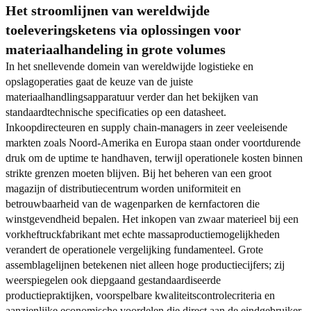
Het stroomlijnen van wereldwijde
toeleveringsketens via oplossingen voor
materiaalhandeling in grote volumes
In het snellevende domein van wereldwijde logistieke en
opslagoperaties gaat de keuze van de juiste
materiaalhandlingsapparatuur verder dan het bekijken van
standaardtechnische specificaties op een datasheet.
Inkoopdirecteuren en supply chain-managers in zeer veeleisende
markten zoals Noord-Amerika en Europa staan onder voortdurende
druk om de uptime te handhaven, terwijl operationele kosten binnen
strikte grenzen moeten blijven. Bij het beheren van een groot
magazijn of distributiecentrum worden uniformiteit en
betrouwbaarheid van de wagenparken de kernfactoren die
winstgevendheid bepalen. Het inkopen van zwaar materieel bij een
vorkheftruckfabrikant met echte massaproductiemogelijkheden
verandert de operationele vergelijking fundamenteel. Grote
assemblagelijnen betekenen niet alleen hoge productiecijfers; zij
weerspiegelen ook diepgaand gestandaardiseerde
productiepraktijken, voorspelbare kwaliteitscontrolecriteria en
aanzienlijke economische voordelen die direct aan de eindgebruiker