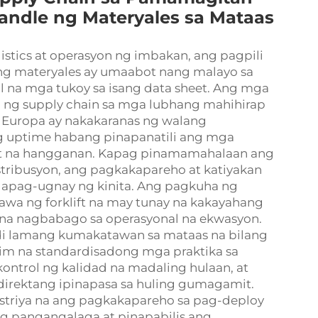
ndle ng Materyales sa Mataas
istics at operasyon ng imbakan, ang pagpili
g materyales ay umaabot nang malayo sa
l na mga tukoy sa isang data sheet. Ang mga
a ng supply chain sa mga lubhang mahihirap
 Europa ay nakakaranas ng walang
g uptime habang pinapanatili ang mga
pit na hangganan. Kapag pinamamahalaan ang
tribusyon, ang pagkakapareho at katiyakan
gapag-ugnay ng kinita. Ang pagkuha ng
awa ng forklift na may tunay na kakayahang
na nagbabago sa operasyonal na ekwasyon.
di lamang kumakatawan sa mataas na bilang
lim na standardisadong mga praktika sa
trol ng kalidad na madaling hulaan, at
irektang ipinapasa sa huling gumagamit.
ustriya na ang pagkakapareho sa pag-deploy
g pangangalaga at pinapabilis ang