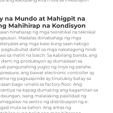
e ang kabuuang kita mula sa investisyon
y na Mundo at Mahigpit na
m ng Mahihirap na Kondisyon
saan hinaharap ng mga teoretikal na teknikal
agsusuri. Madalas ibinabahagi ng mga
ateryales ang mga kaso kung saan nabigo
 pagbubuhat dahil sa mga nakatagong hindi
 sa maliit na batch. Sa kabilang banda, ang
na dami ng produksyon ay dumadaan sa
wat pangunahing yugto ng linya ng perahe.
pressure, ang bawat electronic controller ay
stema ng pagsuspinde ay tinutukoy batay sa
san bago umalis sa factory floor. Ang
arantiya na kapag dumating ang kagamitan sa
 daungan, isang malalaking pasilidad ng
magalaw na sentro ng distribusyon ng e-
gad mula sa kahon. Ang antas ng