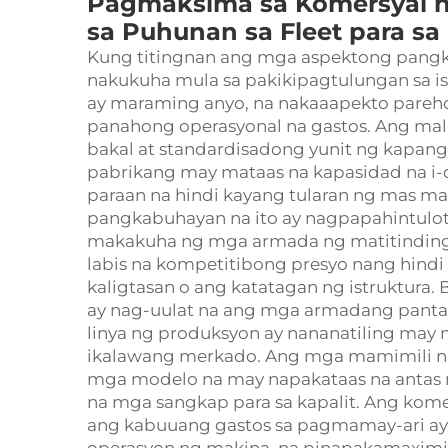
Pagmaksima sa Komersyal n
sa Puhunan sa Fleet para sa 
Kung titingnan ang mga aspektong pangk
nakukuha mula sa pakikipagtulungan sa i
ay maraming anyo, na nakaaapekto pareh
panahong operasyonal na gastos. Ang mal
bakal at standardisadong yunit ng kapang
pabrikang may mataas na kapasidad na i-
paraan na hindi kayang tularan ng mas ma
pangkabuhayan na ito ay nagpapahintulot
makakuha ng mga armada ng matitinding
labis na kompetitibong presyo nang hin
kaligtasan o ang katatagan ng istruktur
ay nag-uulat na ang mga armadang panta
linya ng produksyon ay nananatiling may 
ikalawang merkado. Ang mga mamimili ng g
mga modelo na may napakataas na antas 
na mga sangkap para sa kapalit. Ang kome
ang kabuuang gastos sa pagmamay-ari ay