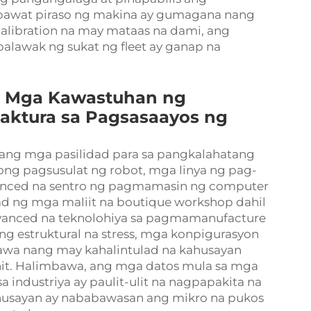
bawat piraso ng makina ay gumagana nang
 calibration na may mataas na dami, ang
alawak ng sukat ng fleet ay ganap na
na Mga Kawastuhan ng
ktura sa Pagsasaayos ng
, ang mga pasilidad para sa pangkalahatang
g pagsusulat ng robot, mga linya ng pag-
vanced na sentro ng pagmamasin ng computer
ad ng mga maliit na boutique workshop dahil
dvanced na teknolohiya sa pagmamanufacture
ng estruktural na stress, mga konpigurasyon
agawa nang may kahalintulad na kahusayan
unit. Halimbawa, ang mga datos mula sa mga
 industriya ay paulit-ulit na nagpapakita na
usayan ay nababawasan ang mikro na pukos