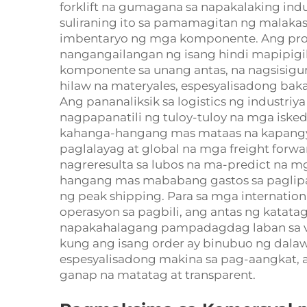
forklift na gumagana sa napakalaking indus
suliraning ito sa pamamagitan ng malakas
imbentaryo ng mga komponente. Ang pro
nangangailangan ng isang hindi mapipig
komponente sa unang antas, na nagsisigur
hilaw na materyales, espesyalisadong bak
Ang pananaliksik sa logistics ng industri
nagpapanatili ng tuloy-tuloy na mga iske
kahanga-hangang mas mataas na kapangya
paglalayag at global na mga freight forwa
nagreresulta sa lubos na ma-predict na m
hangang mas mababang gastos sa paglip
ng peak shipping. Para sa mga internation
operasyon sa pagbili, ang antas ng katata
napakahalagang pampadagdag laban sa vol
kung ang isang order ay binubuo ng dalaw
espesyalisadong makina sa pag-aangkat, 
ganap na matatag at transparent.