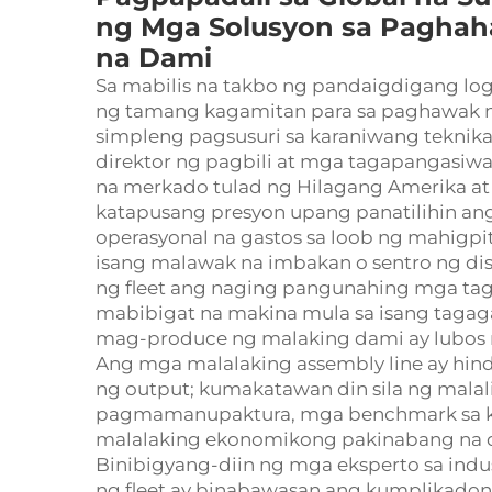
ng Mga Solusyon sa Paghaha
na Dami
Sa mabilis na takbo ng pandaigdigang log
ng tamang kagamitan para sa paghawak n
simpleng pagsusuri sa karaniwang teknika
direktor ng pagbili at mga tagapangasiw
na merkado tulad ng Hilagang Amerika at
katapusang presyon upang panatilihin an
operasyonal na gastos sa loob ng mahig
isang malawak na imbakan o sentro ng dis
ng fleet ang naging pangunahing mga ta
mabibigat na makina mula sa isang tagag
mag-produce ng malaking dami ay lubos 
Ang mga malalaking assembly line ay hin
ng output; kumakatawan din sila ng mala
pagmamanupaktura, mga benchmark sa kon
malalaking ekonomikong pakinabang na d
Binibigyang-diin ng mga eksperto sa ind
ng fleet ay binabawasan ang kumplikadon