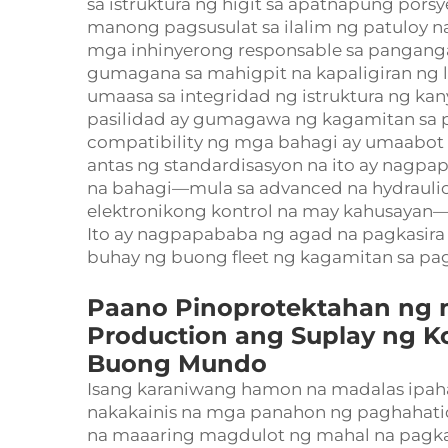
sa istruktura ng higit sa apatnapung po
manong pagsusulat sa ilalim ng patuloy n
mga inhinyerong responsable sa pangangala
gumagana sa mahigpit na kapaligiran ng l
umaasa sa integridad ng istruktura ng kan
pasilidad ay gumagawa ng kagamitan sa 
compatibility ng mga bahagi ay umaabot 
antas ng standardisasyon na ito ay nagp
na bahagi—mula sa advanced na hydraul
elektronikong kontrol na may kahusaya
Ito ay nagpapababa ng agad na pagkasira
buhay ng buong fleet ng kagamitan sa pa
Paano Pinoprotektahan ng 
Production ang Suplay ng K
Buong Mundo
Isang karaniwang hamon na madalas ipaha
nakakainis na mga panahon ng paghahatid
na maaaring magdulot ng mahal na pagka