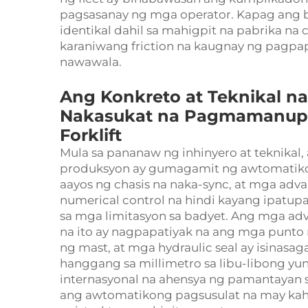
pagsasanay ng mga operator. Kapag ang 
identikal dahil sa mahigpit na pabrika na
karaniwang friction na kaugnay ng pagpap
nawawala.
Ang Konkreto at Teknikal 
Nakasukat na Pagmamanupa
Forklift
Mula sa pananaw ng inhinyero at teknikal
produksyon ay gumagamit ng awtomatikon
aayos ng chasis na naka-sync, at mga ad
numerical control na hindi kayang ipatup
sa mga limitasyon sa badyet. Ang mga a
na ito ay nagpapatiyak na ang mga punto 
ng mast, at mga hydraulic seal ay isinas
hanggang sa millimetro sa libu-libong y
internasyonal na ahensya ng pamantayan sa
ang awtomatikong pagsusulat na may kah