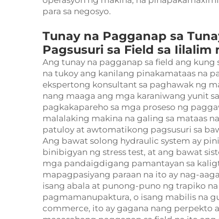
operasyon ng makina, na pinapakamaximiz
para sa negosyo.
Tunay na Pagganap sa Tuna
Pagsusuri sa Field sa Iilali
Ang tunay na pagganap sa field ang kung 
na tukoy ang kanilang pinakamataas na p
ekspertong konsultant sa paghawak ng m
nang maaga ang mga karaniwang yunit sa
pagkakapareho sa mga proseso ng paggawa
malalaking makina na galing sa mataas 
patuloy at awtomatikong pagsusuri sa ba
Ang bawat solong hydraulic system ay pini
binibigyan ng stress test, at ang bawat si
mga pandaigdigang pamantayan sa kaligta
mapagpasiyang paraan na ito ay nag-aag
isang abala at punong-puno ng trapiko na
pagmamanupaktura, o isang mabilis na gu
commerce, ito ay gagana nang perpekto a