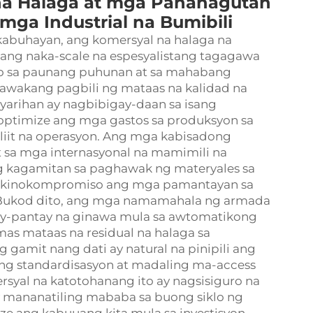
a Halaga at mga Pananagutan
mga Industrial na Bumibili
abuhayan, ang komersyal na halaga na
sang naka-scale na espesyalistang tagagawa
o sa paunang puhunan at sa mahabang
awakang pagbili ng mataas na kalidad na
yarihan ay nagbibigay-daan sa isang
optimize ang mga gastos sa produksyon sa
liit na operasyon. Ang mga kabisadong
 sa mga internasyonal na mamimili na
 kagamitan sa paghawak ng materyales sa
di kinokompromiso ang mga pamantayan sa
a. Bukod dito, ang mga namamahala ng armada
y-pantay na ginawa mula sa awtomatikong
mas mataas na residual na halaga sa
amit nang dati ay natural na pinipili ang
ng standardisasyon at madaling ma-access
rsyal na katotohanang ito ay nagsisiguro na
 mananatiling mababa sa buong siklo ng