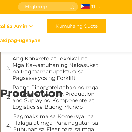
TL
Talaan ng Nilalaman
Kumuha ng Quote
ol Sa Amin
Pagpapadali sa Global na Supply
Chain sa Pamamagitan ng Mga
akipag-ugnayan
Solusyon sa Paghahandle ng
Materyales sa Mataas na Dami
Ang Konkreto at Teknikal na
Mga Kawastuhan ng Nakasukat
na Pagmamanupaktura sa
Pagsasaayos ng Forklift
Paano Pinoprotektahan ng mga
 Production
Kakayahan sa Bulk Production
ang Suplay ng Komponente at
Logistics sa Buong Mundo
Pagmaksima sa Komersyal na
Halaga at mga Pananagutan sa
Puhunan sa Fleet para sa mga