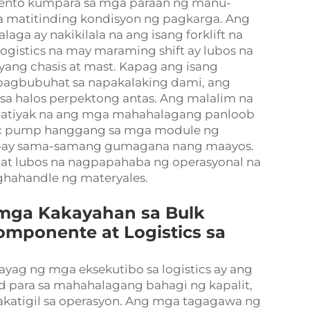
rsyento kumpara sa mga paraan ng manu-
a matitinding kondisyon ng pagkarga. Ang
ga ay nakikilala na ang isang forklift na
ogistics na may maraming shift ay lubos na
yang chasis at mast. Kapag ang isang
pagbubuhat sa napakalaking dami, ang
sa halos perpektong antas. Ang malalim na
apatiyak na ang mga mahahalagang panloob
ic pump hanggang sa mga module ng
n—ay sama-samang gumagana nang maayos.
 at lubos na nagpapahaba ng operasyonal na
ghahandle ng materyales.
mga Kakayahan sa Bulk
omponente at Logistics sa
yag ng mga eksekutibo sa logistics ay ang
 para sa mahahalagang bahagi ng kapalit,
katigil sa operasyon. Ang mga tagagawa ng