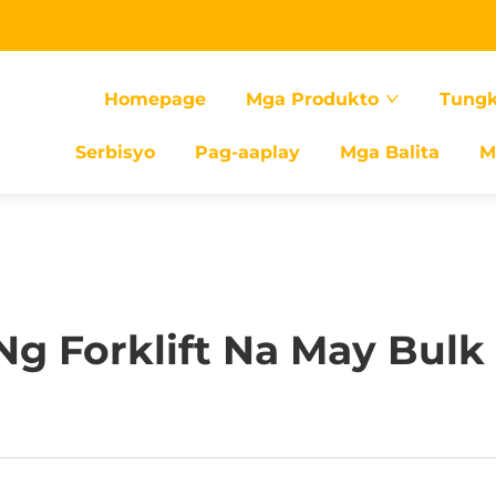
Homepage
Mga Produkto
Tungk
Serbisyo
Pag-aaplay
Mga Balita
M
g Forklift Na May Bulk