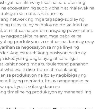
triyal na saklaw ay likas na nalulutas ang
 na ecosystem ng supply chain at malawak na
duksyon sa mataas na dami ay
ilang network ng mga tagapag-suplay ng
o ng tuloy-tuloy na daloy ng de-kalidad na
al, at mataas na performansyang power plant.
ya ay nagpapakita na ang mga pabrika na
dyul ng produksyon sa mataas na dami ay may
rihan sa negosasyon sa mga linya ng
rder. Ang estratehikong posisyon na ito ay
ga iskedyul ng paglalayag at kahanga-
at kahit noong mga turbulenteng panahon
al wholesale distributor at malalaking
gan sa produksyon na ito ay nagbibigay ng
atility ng merkado. Ito ay nangangako na
ampu't yunit o ilang daan na
ang timeline ng produksyon ay mananatiling