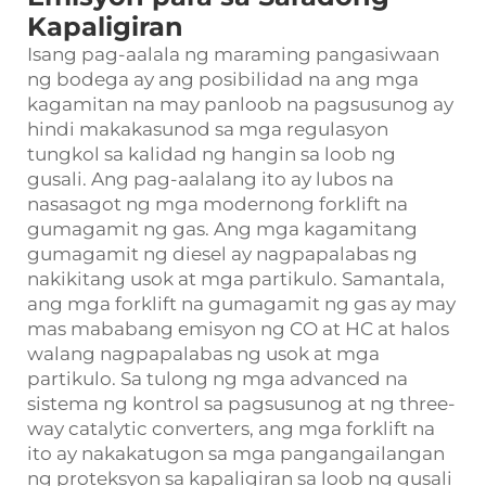
Kapaligiran
Isang pag-aalala ng maraming pangasiwaan
ng bodega ay ang posibilidad na ang mga
kagamitan na may panloob na pagsusunog ay
hindi makakasunod sa mga regulasyon
tungkol sa kalidad ng hangin sa loob ng
gusali. Ang pag-aalalang ito ay lubos na
nasasagot ng mga modernong forklift na
gumagamit ng gas. Ang mga kagamitang
gumagamit ng diesel ay nagpapalabas ng
nakikitang usok at mga partikulo. Samantala,
ang mga forklift na gumagamit ng gas ay may
mas mababang emisyon ng CO at HC at halos
walang nagpapalabas ng usok at mga
partikulo. Sa tulong ng mga advanced na
sistema ng kontrol sa pagsusunog at ng three-
way catalytic converters, ang mga forklift na
ito ay nakakatugon sa mga pangangailangan
ng proteksyon sa kapaligiran sa loob ng gusali