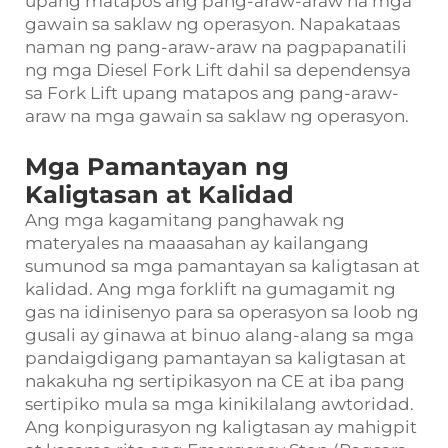
upang matapos ang pang-araw-araw na mga
gawain sa saklaw ng operasyon. Napakataas
naman ng pang-araw-araw na pagpapanatili
ng mga Diesel Fork Lift dahil sa dependensya
sa Fork Lift upang matapos ang pang-araw-
araw na mga gawain sa saklaw ng operasyon.
Mga Pamantayan ng
Kaligtasan at Kalidad
Ang mga kagamitang panghawak ng
materyales na maaasahan ay kailangang
sumunod sa mga pamantayan sa kaligtasan at
kalidad. Ang mga forklift na gumagamit ng
gas na idinisenyo para sa operasyon sa loob ng
gusali ay ginawa at binuo alang-alang sa mga
pandaigdigang pamantayan sa kaligtasan at
nakakuha ng sertipikasyon na CE at iba pang
sertipiko mula sa mga kinikilalang awtoridad.
Ang konpigurasyon ng kaligtasan ay mahigpit