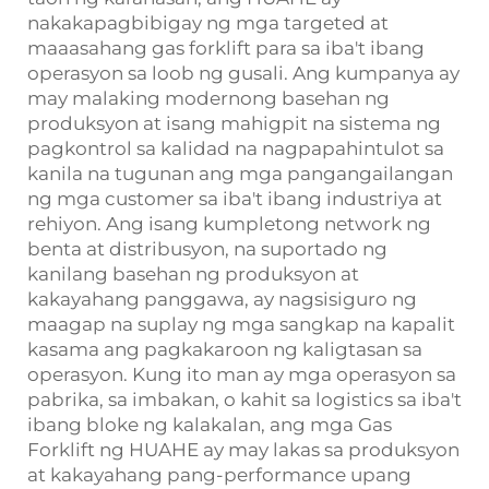
nakakapagbibigay ng mga targeted at
maaasahang gas forklift para sa iba't ibang
operasyon sa loob ng gusali. Ang kumpanya ay
may malaking modernong basehan ng
produksyon at isang mahigpit na sistema ng
pagkontrol sa kalidad na nagpapahintulot sa
kanila na tugunan ang mga pangangailangan
ng mga customer sa iba't ibang industriya at
rehiyon. Ang isang kumpletong network ng
benta at distribusyon, na suportado ng
kanilang basehan ng produksyon at
kakayahang panggawa, ay nagsisiguro ng
maagap na suplay ng mga sangkap na kapalit
kasama ang pagkakaroon ng kaligtasan sa
operasyon. Kung ito man ay mga operasyon sa
pabrika, sa imbakan, o kahit sa logistics sa iba't
ibang bloke ng kalakalan, ang mga Gas
Forklift ng HUAHE ay may lakas sa produksyon
at kakayahang pang-performance upang