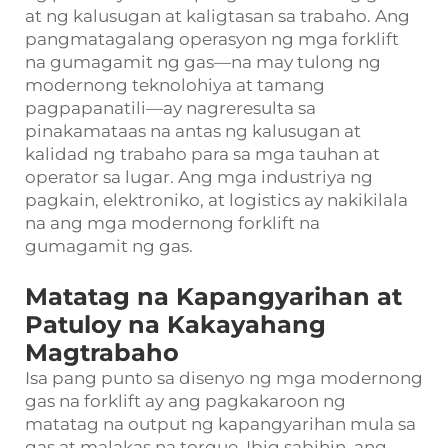
at ng kalusugan at kaligtasan sa trabaho. Ang
pangmatagalang operasyon ng mga forklift
na gumagamit ng gas—na may tulong ng
modernong teknolohiya at tamang
pagpapanatili—ay nagreresulta sa
pinakamataas na antas ng kalusugan at
kalidad ng trabaho para sa mga tauhan at
operator sa lugar. Ang mga industriya ng
pagkain, elektroniko, at logistics ay nakikilala
na ang mga modernong forklift na
gumagamit ng gas.
Matatag na Kapangyarihan at
Patuloy na Kakayahang
Magtrabaho
Isa pang punto sa disenyo ng mga modernong
gas na forklift ay ang pagkakaroon ng
matatag na output ng kapangyarihan mula sa
gas at malakas na torque. Ibig sabihin, ang