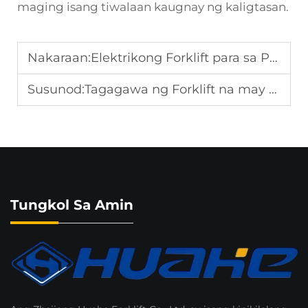
maging isang tiwalaan kaugnay ng kaligtasan.
Nakaraan:
Elektrikong Forklift para sa Pasadyang Pag-customize ng OEM
Susunod:
Tagagawa ng Forklift na may Bulk Production
Tungkol Sa Amin