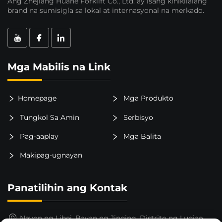
Ang Zhejiang Huahe Forklift Co., Ltd. ay isang kinikilalang
brand na sumisigla sa lokal at internasyonal na merkado.
Mga Mabilis na Link
Homepage
Mga Produkto
Tungkol Sa Amin
Serbisyo
Pag-aaplay
Mga Balita
Makipag-ugnayan
Panatilihin ang Kontak
Nayon ng Libei, Bayan ng Jinqing, Distrito ng Luqiao,