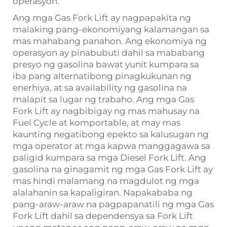
operasyon.
Ang mga Gas Fork Lift ay nagpapakita ng
malaking pang-ekonomiyang kalamangan sa
mas mahabang panahon. Ang ekonomiya ng
operasyon ay pinabubuti dahil sa mababang
presyo ng gasolina bawat yunit kumpara sa
iba pang alternatibong pinagkukunan ng
enerhiya, at sa availability ng gasolina na
malapit sa lugar ng trabaho. Ang mga Gas
Fork Lift ay nagbibigay ng mas mahusay na
Fuel Cycle at komportable, at may mas
kaunting negatibong epekto sa kalusugan ng
mga operator at mga kapwa manggagawa sa
paligid kumpara sa mga Diesel Fork Lift. Ang
gasolina na ginagamit ng mga Gas Fork Lift ay
mas hindi malamang na magdulot ng mga
alalahanin sa kapaligiran. Napakababa ng
pang-araw-araw na pagpapanatili ng mga Gas
Fork Lift dahil sa dependensya sa Fork Lift