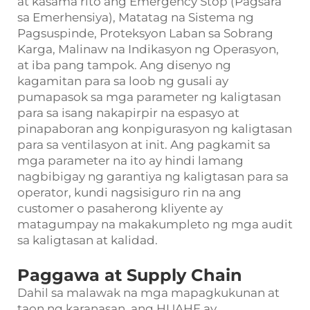
at kasama rito ang Emergency Stop (Pagsara
sa Emerhensiya), Matatag na Sistema ng
Pagsuspinde, Proteksyon Laban sa Sobrang
Karga, Malinaw na Indikasyon ng Operasyon,
at iba pang tampok. Ang disenyo ng
kagamitan para sa loob ng gusali ay
pumapasok sa mga parameter ng kaligtasan
para sa isang nakapirpir na espasyo at
pinapaboran ang konpigurasyon ng kaligtasan
para sa ventilasyon at init. Ang pagkamit sa
mga parameter na ito ay hindi lamang
nagbibigay ng garantiya ng kaligtasan para sa
operator, kundi nagsisiguro rin na ang
customer o pasaherong kliyente ay
matagumpay na makakumpleto ng mga audit
sa kaligtasan at kalidad.
Paggawa at Supply Chain
Dahil sa malawak na mga mapagkukunan at
taon ng karanasan, ang HUAHE ay