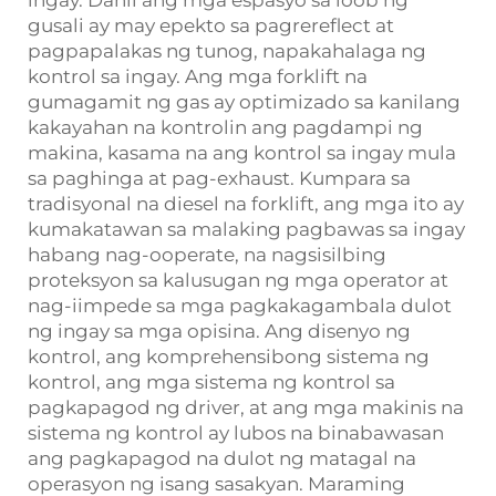
ingay. Dahil ang mga espasyo sa loob ng
gusali ay may epekto sa pagrereflect at
pagpapalakas ng tunog, napakahalaga ng
kontrol sa ingay. Ang mga forklift na
gumagamit ng gas ay optimizado sa kanilang
kakayahan na kontrolin ang pagdampi ng
makina, kasama na ang kontrol sa ingay mula
sa paghinga at pag-exhaust. Kumpara sa
tradisyonal na diesel na forklift, ang mga ito ay
kumakatawan sa malaking pagbawas sa ingay
habang nag-ooperate, na nagsisilbing
proteksyon sa kalusugan ng mga operator at
nag-iimpede sa mga pagkakagambala dulot
ng ingay sa mga opisina. Ang disenyo ng
kontrol, ang komprehensibong sistema ng
kontrol, ang mga sistema ng kontrol sa
pagkapagod ng driver, at ang mga makinis na
sistema ng kontrol ay lubos na binabawasan
ang pagkapagod na dulot ng matagal na
operasyon ng isang sasakyan. Maraming