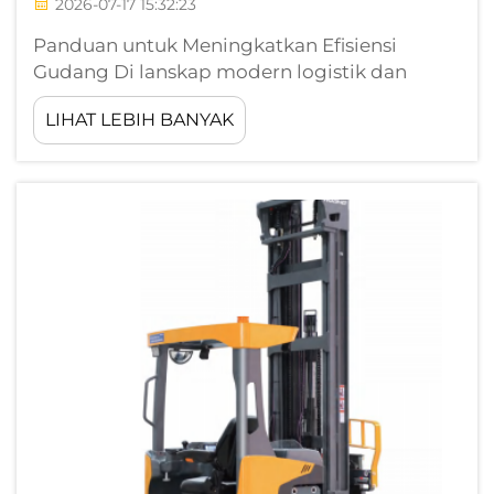
2026-07-17 15:32:23
Panduan untuk Meningkatkan Efisiensi
Gudang Di lanskap modern logistik dan
pergudangan berkecepatan tinggi,
LIHAT LEBIH BANYAK
kemampuan memindahkan barang secara
cepat, aman, dan tanpa usaha ekstra bukan
hanya merupakan keunggulan kompetitif—
melainkan suatu kebutuhan operasional.
Sebagai ind...