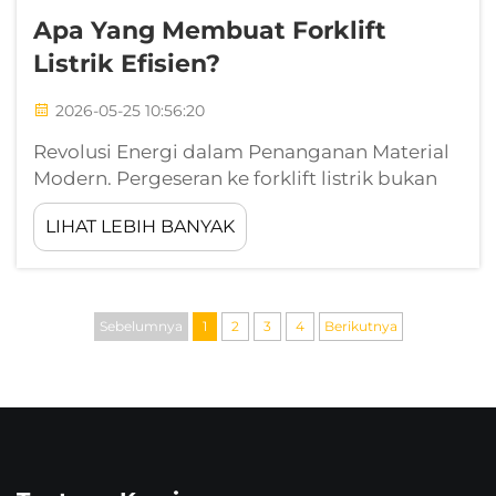
Apa Yang Membuat Forklift
Listrik Efisien?
2026-05-25 10:56:20
Revolusi Energi dalam Penanganan Material
Modern. Pergeseran ke forklift listrik bukan
lagi sekadar tren yang didorong oleh inisiatif
LIHAT LEBIH BANYAK
ramah lingkungan; melainkan pergeseran
mendasar menuju keunggulan operasional.
Forklift listrik sedang mendefinisikan ulang
apa yang kita harapkan ...
Sebelumnya
1
2
3
4
Berikutnya