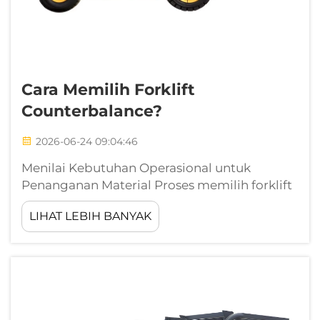
Cara Memilih Forklift
Counterbalance?
2026-06-24 09:04:46
Menilai Kebutuhan Operasional untuk
Penanganan Material Proses memilih forklift
counterbalance dimulai jauh sebelum
LIHAT LEBIH BANYAK
meninjau spesifikasi teknis atau lembar
harga. Proses ini dimulai dengan penilaian
jujur dan berbasis data terhadap lingkungan
spesifik yang...