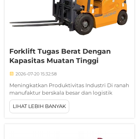
Forklift Tugas Berat Dengan
Kapasitas Muatan Tinggi
2026-07-20 15:32:58
Meningkatkan Produktivitas Industri Di ranah
manufaktur berskala besar dan logistik
global, kemampuan memindahkan beban
LIHAT LEBIH BANYAK
ekstrem dengan presisi merupakan fondasi
keberhasilan industri. Seiring pertumbuhan
operasi dan perluasan rantai pasok,
permintaan ...