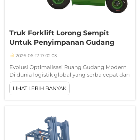
Truk Forklift Lorong Sempit
Untuk Penyimpanan Gudang
2026-06-17 17:02:03
Evolusi Optimalisasi Ruang Gudang Modern
Di dunia logistik global yang serba cepat dan
sangat kompetitif, setiap meter persegi
LIHAT LEBIH BANYAK
lantai gudang mewakili modal operasional
yang signifikan. Seiring perkembangan
lanskap e-niaga yang terus berlanjut ...