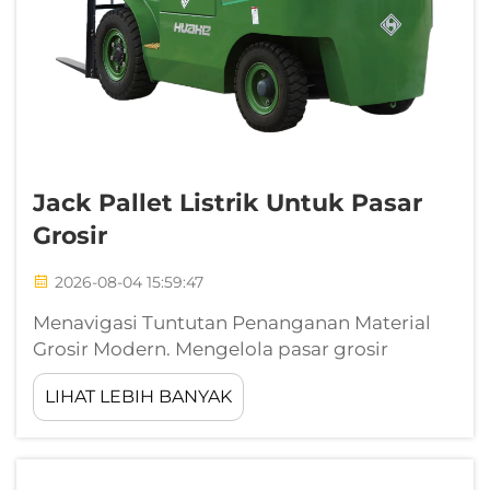
Jack Pallet Listrik Untuk Pasar
Grosir
2026-08-04 15:59:47
Menavigasi Tuntutan Penanganan Material
Grosir Modern. Mengelola pasar grosir
bervolume tinggi, pusat distribusi yang
LIHAT LEBIH BANYAK
sibuk, atau pusat pemenuhan pesanan
berukuran besar berarti menjaga kelancaran
pergerakan barang selama 24 jam tanpa
melewatkan satu pun ritme harian...