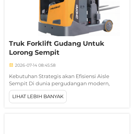
Truk Forklift Gudang Untuk
Lorong Sempit
2026-07-14 08:45:58
Kebutuhan Strategis akan Efisiensi Aisle
Sempit Di dunia pergudangan modern,
ruang lantai mungkin merupakan komoditas
LIHAT LEBIH BANYAK
paling mahal yang harus dikelola suatu
bisnis. Seiring meningkatnya tuntutan
logistik global dengan kecepatan yang
belum pernah terjadi sebelumnya,
kemampuan untuk ma...