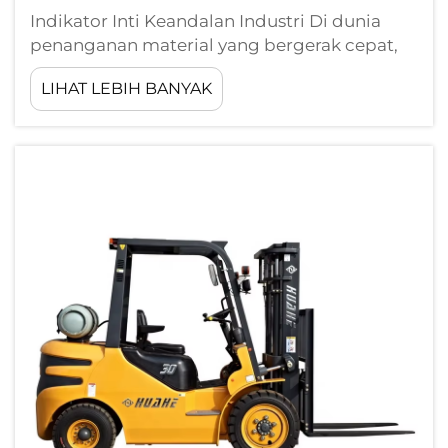
Indikator Inti Keandalan Industri Di dunia
penanganan material yang bergerak cepat,
forklift jauh lebih dari sekadar peralatan
LIHAT LEBIH BANYAK
berat; forklift berfungsi sebagai mesin utama
yang mendorong produktivitas gudang.
Ketika manajer pengadaan dan op...