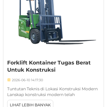
Forklift Kontainer Tugas Berat
Untuk Konstruksi
2026-06-10 14:17:30
Tuntutan Teknis di Lokasi Konstruksi Modern
Lanskap konstruksi modern telah
berkembang secara signifikan, menuntut
LIHAT LEBIH BANYAK
jauh lebih dari sekadar tenaga kerja manual