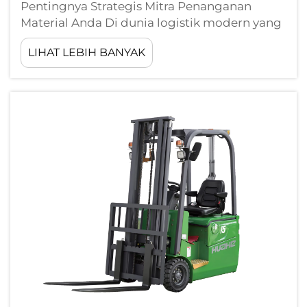
Pentingnya Strategis Mitra Penanganan
Material Anda Di dunia logistik modern yang
serba cepat, forklift jauh lebih dari sekadar
LIHAT LEBIH BANYAK
peralatan mesin; forklift merupakan jantung
operasi gudang Anda. Memilih pemasok
forklift yang andal ...