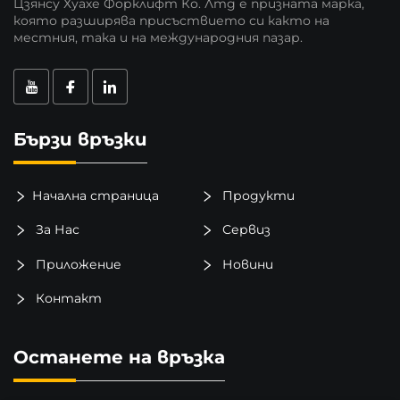
Цзянсу Хуахе Форклифт Ко. Лтд е призната марка,
която разширява присъствието си както на
местния, така и на международния пазар.
Бързи връзки
Начална страница
Продукти
За Нас
Сервиз
Приложение
Новини
Контакт
Останете на връзка