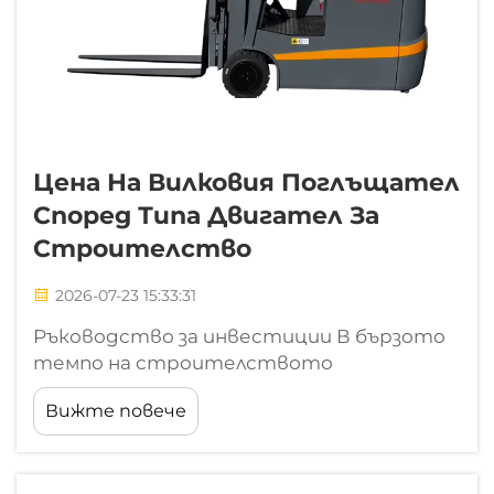
Цена На Вилковия Поглъщател
Според Типа Двигател За
Строителство
2026-07-23 15:33:31
Ръководство за инвестиции В бързото
темпо на строителството
оборудването, което задвижва един
Вижте повече
проект, често е разликата между
спазване на графика и срещане със скъпи
забавяния. Докато мениджърите на