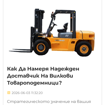
големи инфраструктурни обекти,
мощните електроцентрали...
Как Да Намеря Надежден
Доставчик На Вилкови
Товароподемници?
2026-06-03 11:32:20
Стратегическото значение на вашия