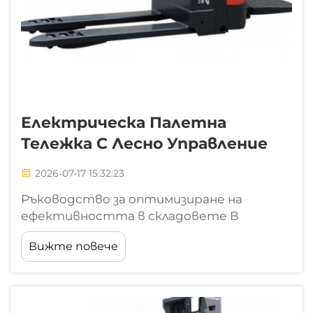
Електрическа Палетна
Тележка С Лесно Управление
2026-07-17 15:32:23
Ръководство за оптимизиране на
ефективността в складовете В
съвременната среда на бързото
Вижте повече
логистично обслужване и складовата
дейност способността за бързо,
безопасно и безусилно преместване на
стоки не е просто конкурентно