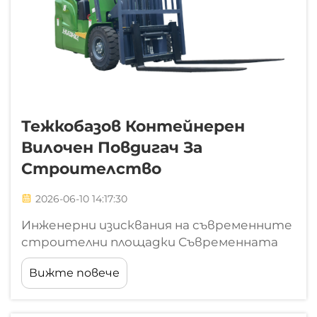
Тежкобазов Контейнерен
Вилочен Повдигач За
Строителство
2026-06-10 14:17:30
Инженерни изисквания на съвременните
строителни площадки Съвременната
строителна среда се е променила
Вижте повече
значително и изисква много повече от
проста ръчна работа или стандартни,
готови за употреба машини. Проекти за