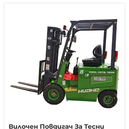
способност е сърцето на операцията.
Вилочните повдигачи са работните
коне във всеки склад и разпределителен
център...
Вилочен Повдигач За Тесни