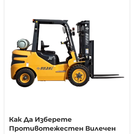
Когато мениджърите по набавки и
операт...
Как Да Изберете
Противотежестен Вилечен