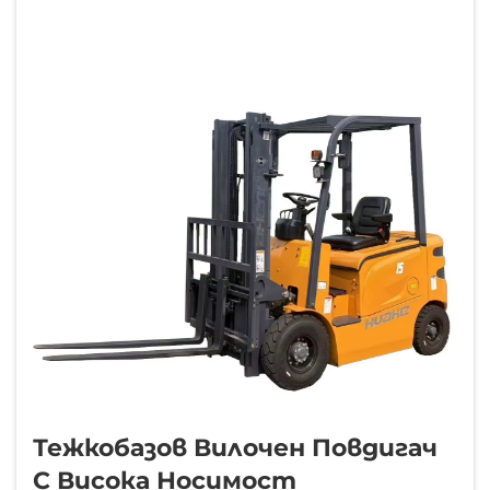
обекта често се фокусират върху
товароподемността и височината на
вдигане, мощн...
Тежкобазов Вилочен Повдигач
С Висока Носимост