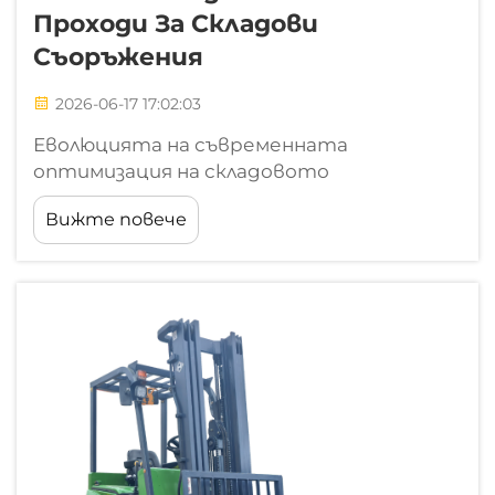
Проходи За Складови
Съоръжения
2026-06-17 17:02:03
Еволюцията на съвременната
оптимизация на складовото
пространство В бързия и изключително
Вижте повече
конкурентен свят на глобалната
логистика всеки квадратен метър от
пода на склада представлява значителен
операционен капитал. Докато пейзажът
на електронната търговия продължава
да ...