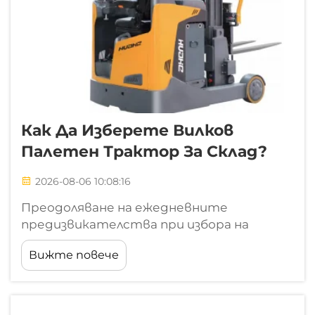
Как Да Изберете Вилков
Палетен Трактор За Склад?
2026-08-06 10:08:16
Преодоляване на ежедневните
предизвикателства при избора на
вилкови палетни трактори за склад и
Вижте повече
управление на парка. Изборът на
подходящо оборудване за материално
обработка за оживен разпределителен
център или голям център за изпълнение