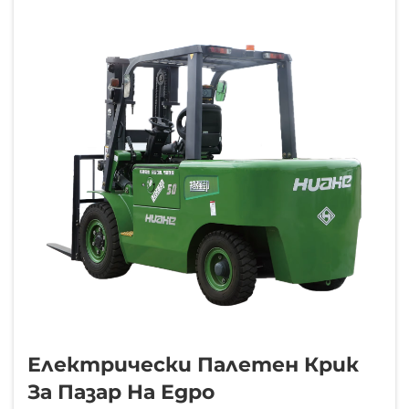
на поръчки може да се почувства като
решаване на сложна загадка. Ако имате...
Електрически Палетен Крик
За Пазар На Едро