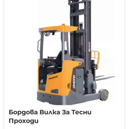
предимство – това е оперативна
необходимост. Като незаменим
елемент...
Бордова Вилка За Тесни
Проходи