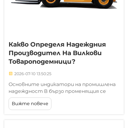
Какво Определя Надеждния
Производител На Вилкови
Товароподемници?
2026-07-10 13:50:25
Основните индикатори на промишлена
надеждност В бързо променящия се
свят на товарообработката вилковата
Вижте повече
товароподемница е нещо повече от
просто тежко оборудване; тя действа
като основен двигател за
продуктивността в складовете.