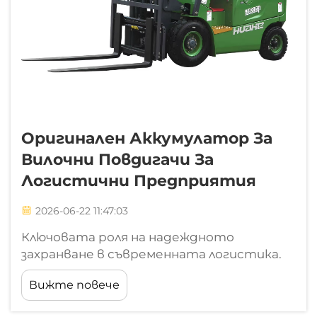
Оригинален Аккумулатор За
Вилочни Повдигачи За
Логистични Предприятия
2026-06-22 11:47:03
Ключовата роля на надеждното
захранване в съвременната логистика.
Във високорисковата среда на
Вижте повече
глобалната логистика ефективността
се измерва в секунди, а пропускателната