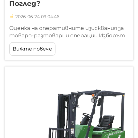
Поглед?
2026-06-24 09:04:46
Оценка на оперативните изисквания за
товаро-разтоварни операции Изборът
на противотежестен вилечен поглед
Вижте повече
започва много преди прегледа на
техническите спецификации или
ценовите листове. Той започва с честна,
базирана на данни оценка на
конкретната среда...