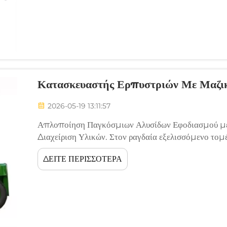
Κατασκευαστής Ερπυστριών Με Μαζι
2026-05-19 13:11:57
Απλοποίηση Παγκόσμιων Αλυσίδων Εφοδιασμού μέ
Διαχείριση Υλικών. Στον ραγδαία εξελισσόμενο τομ
αποθηκευτικών λειτουργιών, η επιλογή του κατάλλη
ΔΕΙΤΕ ΠΕΡΙΣΣΟΤΕΡΑ
κατά πολύ την απλή εξέταση των τυπικών τεχνικών 