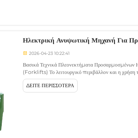
Ηλεκτρική Ανυψωτική Μηχανή Για 
2026-04-23 10:22:41
Βασικά Τεχνικά Πλεονεκτήματα Προσαρμοσμένων
(Forklifts) Το λειτουργικό περιβάλλον και η χρή
βιομηχανία σε βιομηχανία. Ενώ το τυποποιημένο εξ
ΔΕΙΤΕ ΠΕΡΙΣΣΟΤΕΡΑ
ορισμένες εφαρμογές, τα προσαρμοσμένα ηλεκτρι
αποδοτικότητα για συγκεκριμένες εφαρμογές...