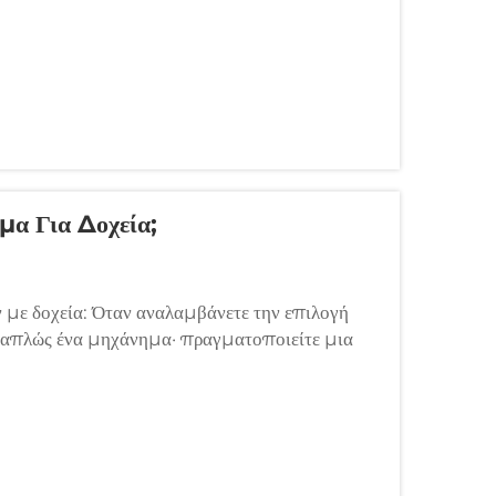
ς μας...
α Για Δοχεία;
 με δοχεία: Όταν αναλαμβάνετε την επιλογή
ε απλώς ένα μηχάνημα· πραγματοποιείτε μια
 της αλυσίδας εφοδιασμού σας...