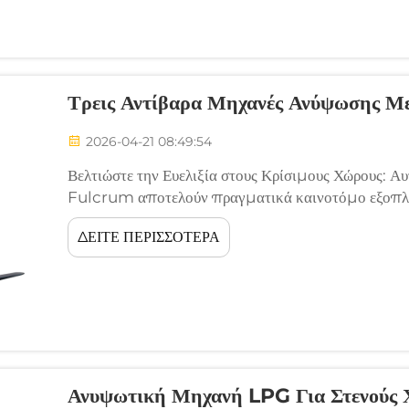
Τρεις Αντίβαρα Μηχανές Ανύψωσης Με
2026-04-21 08:49:54
Βελτιώστε την Ευελιξία στους Κρίσιμους Χώρους: Αυ
Fulcrum αποτελούν πραγματικά καινοτόμο εξοπλισ
συνδράμουν τις συνηθισμένες τετρατρόχους παλετοφό
ΔΕΙΤΕ ΠΕΡΙΣΣΟΤΕΡΑ
υποστήριξης επιτρέπουν πολύ σ...
Ανυψωτική Μηχανή LPG Για Στενούς 