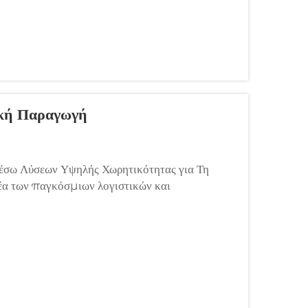
κή Παραγωγή
σω Λύσεων Υψηλής Χωρητικότητας για Τη
έα των παγκόσμιων λογιστικών και
λου εξοπλισμού διαχείρισης υλικών υπερβαίνει
προδιαγραφών...