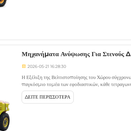
Μηχανήματα Ανύψωσης Για Στενούς Δ
2026-05-21 16:28:30
Η Εξέλιξη της Βελτιστοποίησης του Χώρου σύγχρο
παγκόσμιο τομέα των εφοδιαστικών, κάθε τετραγωνι
καταστεί κρίσιμο περιουσιακό στοιχείο. Καθώς οι τι
ΔΕΙΤΕ ΠΕΡΙΣΣΟΤΕΡΑ
αποθεμάτων διογκώνονται, οι παραδοσιακοί ευρείς δ