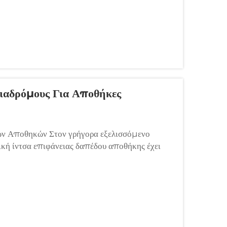
ιαδρόμους Για Αποθήκες
νων Αποθηκών Στον γρήγορα εξελισσόμενο
κή ίντσα επιφάνειας δαπέδου αποθήκης έχει
μές ακινήτων αυξάνονται και οι όγκοι
ιάδρομοι...