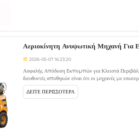
Αεριοκίνητη Ανυψωτική Μηχανή Για 
2026-05-07 16:23:20
Ασφαλής Απόδοση Εκπομπών για Κλειστά Περιβάλλ
διευθυντές αποθηκών είναι ότι οι μηχανές με εσωτ
τους κανονισμούς ποιότητας του εσωτερικού αέρα. Η
ΔΕΙΤΕ ΠΕΡΙΣΣΟΤΕΡΑ
σύγχρονες αεριοκίνητες ανυψωτικές μηχανές. Πετρελα