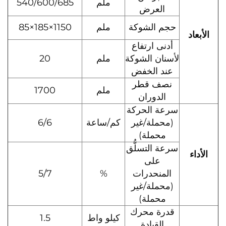
ملم
540/600/685
العرض
حجم الشوكة
ملم
1150×185×85
الأبعاد
أدنى ارتفاع
لأسنان الشوكة
ملم
20
عند الخفض
نصف قطر
ملم
1700
الدوران
سرعة الحركة
(محملة/غير
كم/ساعة
6/6
محملة)
سرعة التسلُّق
الأداء
على
المنحدرات
%
5/7
(محملة/غير
محملة)
قدرة محرك
كيلو واط
1.5
القيادة