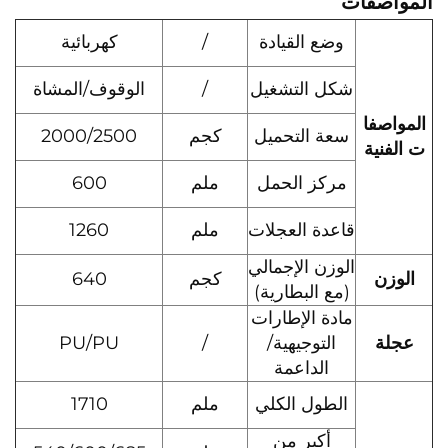
المواصفات
وضع القيادة
/
كهربائية
شكل التشغيل
/
الوقوف/المشاة
المواصفا
سعة التحميل
كجم
2000/2500
ت الفنية
مركز الحمل
ملم
600
قاعدة العجلات
ملم
1260
الوزن الإجمالي
الوزن
كجم
640
(مع البطارية)
مادة الإطارات
عجلة
التوجيهية/
/
PU/PU
الداعمة
الطول الكلي
ملم
1710
أكبر من