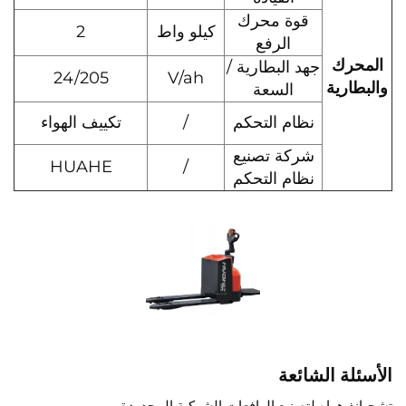
قوة محرك
كيلو واط
2
الرفع
المحرك
جهد البطارية /
24/205
V/ah
والبطارية
السعة
نظام التحكم
/
تكييف الهواء
شركة تصنيع
HUAHE
/
نظام التحكم
الأسئلة الشائعة
تشجيانغ هواه لتصنيع الرافعات الشوكية المحدودة.