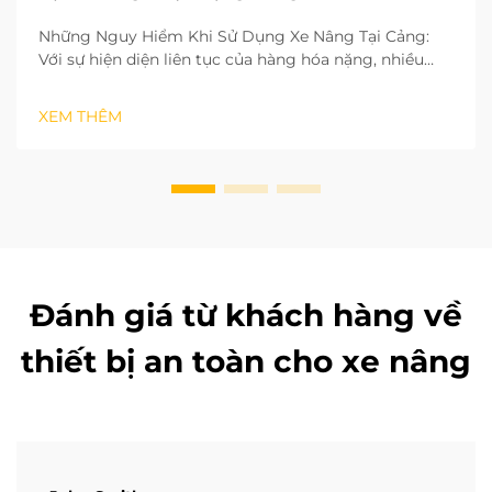
Những Nguy Hiểm Khi Sử Dụng Xe Nâng Tại Cảng:
Với sự hiện diện liên tục của hàng hóa nặng, nhiều
loại thiết bị khác nhau và đông đảo nhân viên tại hiện
trường, việc vận hành xe nâng là nhiệm vụ nguy hiểm
XEM THÊM
nhất trong tất cả các công việc được thực hiện tại
cảng. Theo kinh nghiệm của tôi...
Đánh giá từ khách hàng về
thiết bị an toàn cho xe nâng