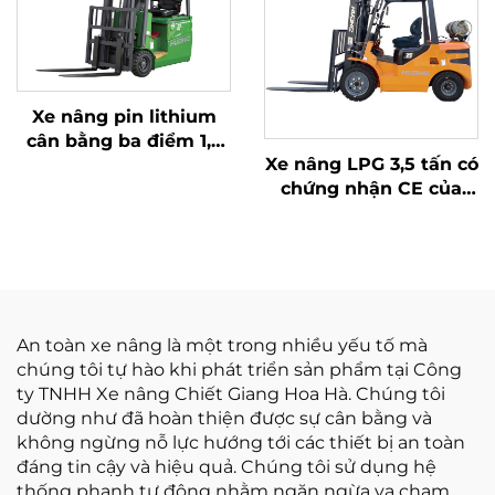
Xe nâng pin lithium
cân bằng ba điểm 1,2
Xe nâng LPG 3,5 tấn có
tấn sản xuất tại Trung
chứng nhận CE của
Quốc – Giá cả hợp lý
Hoa Hà (Trung Quốc)
và bán trực tiếp từ nhà
máy
An toàn xe nâng là một trong nhiều yếu tố mà
chúng tôi tự hào khi phát triển sản phẩm tại Công
ty TNHH Xe nâng Chiết Giang Hoa Hà. Chúng tôi
dường như đã hoàn thiện được sự cân bằng và
không ngừng nỗ lực hướng tới các thiết bị an toàn
đáng tin cậy và hiệu quả. Chúng tôi sử dụng hệ
thống phanh tự động nhằm ngăn ngừa va chạm,