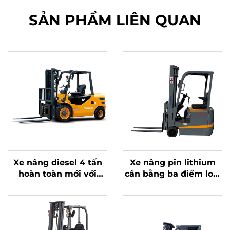
SẢN PHẨM LIÊN QUAN
Xe nâng diesel 4 tấn
Xe nâng pin lithium
hoàn toàn mới với
cân bằng ba điểm loại
động cơ ISUZU Nhật
1,0 tấn, sản xuất tại
Bản chất lượng cao
Trung Quốc, giá cả
hợp lý