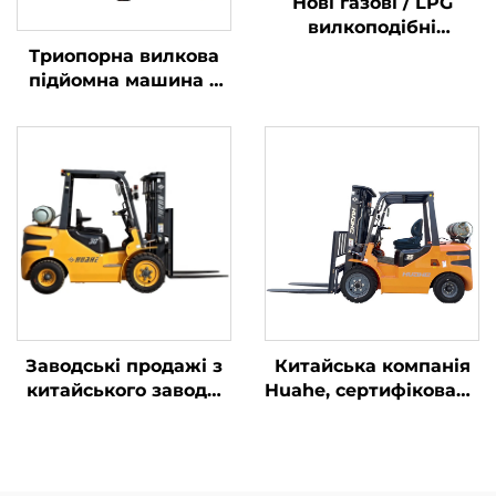
Нові газові / LPG
вилкоподібні
навантажувачі вагою
Триопорна вилкова
2 тонни, виготовлені
підйомна машина з
в Китаї, за
літієвою батареєю
доступними цінами
вагою 1,0 тонни,
вироблена в Китаї, за
розумною ціною
Заводські продажі з
Китайська компанія
китайського заводу:
Huahe, сертифікована
вилкоподібні
за стандартом CE:
навантажувачі на
прямі заводські
зрідженому
продажі
нафтовому газі/
вилкоподібних