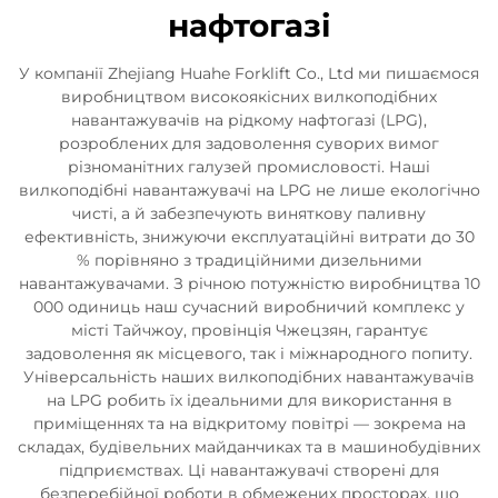
нафтогазі
У компанії Zhejiang Huahe Forklift Co., Ltd ми пишаємося
виробництвом високоякісних вилкоподібних
навантажувачів на рідкому нафтогазі (LPG),
розроблених для задоволення суворих вимог
різноманітних галузей промисловості. Наші
вилкоподібні навантажувачі на LPG не лише екологічно
чисті, а й забезпечують виняткову паливну
ефективність, знижуючи експлуатаційні витрати до 30
% порівняно з традиційними дизельними
навантажувачами. З річною потужністю виробництва 10
000 одиниць наш сучасний виробничий комплекс у
місті Тайчжоу, провінція Чжецзян, гарантує
задоволення як місцевого, так і міжнародного попиту.
Універсальність наших вилкоподібних навантажувачів
на LPG робить їх ідеальними для використання в
приміщеннях та на відкритому повітрі — зокрема на
складах, будівельних майданчиках та в машинобудівних
підприємствах. Ці навантажувачі створені для
безперебійної роботи в обмежених просторах, що