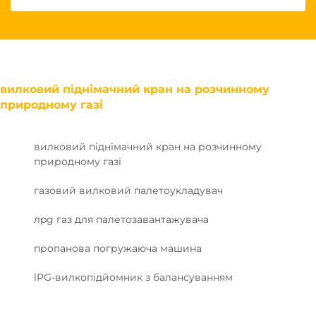
вилковий піднімачний кран на розчинному
природному газі
вилковий піднімачний кран на розчинному
природному газі
газовий вилковий палетоукладувач
лpg газ для палетозавантажувача
пропанова погружаюча машина
lPG-вилкопідйомник з балансуванням