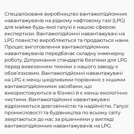
бензині
навантажувачів на
вантажопідйомністю
зрідженому
Спеціалізоване виробництво вантажопідйомних
3 т за конкурентною
нафтовому газі
навантажувачів на рідкому нафтовому газі (LPG)
ціною
вантажопідйомністю
для майже будь-якої галузі є нашою сферою
3,5 т
експертизи. Вантажопідйомні навантажувачі на
LPG повністю виробляються та продаються нами.
Процес виготовлення вантажопідйомних
навантажувачів передбачає складну інженерну
роботу. Дотримання стандартів безпеки для LPG
перед вивезенням техніки з нашого заводу є
обов’язковим. Вантажопідйомні навантажувачі
на LPG є менш шкідливими порівняно з іншими
вантажопідйомними засобами, що
використовуються в бізнесі й є менш екологічно
чистими. Вантажопідйомні навантажувачі
відрізняються довговічністю та надійністю. Галузі
промисловості та будівництва по всьому світу
звертаються до нас за рішеннями у вигляді
вантажопідйомних навантажувачів на LPG.