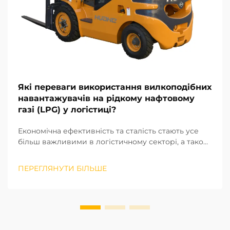
Які переваги використання вилкоподібних
навантажувачів на рідкому нафтовому
газі (LPG) у логістиці?
Економічна ефективність та сталість стають усе
більш важливими в логістичному секторі, а також
важливою є вибір відповідного обладнання для
переміщення вантажів, що забезпечує
ПЕРЕГЛЯНУТИ БІЛЬШЕ
максимальну ефективність роботи. Використання
газових (LPG) навантажувачів надає логістичним
компаніям...