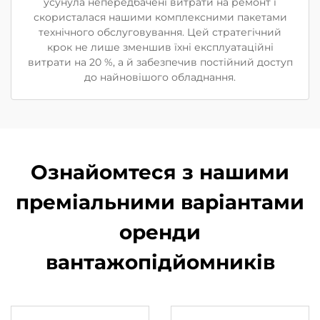
усунула непередбачені витрати на ремонт і
скористалася нашими комплексними пакетами
технічного обслуговування. Цей стратегічний
крок не лише зменшив їхні експлуатаційні
витрати на 20 %, а й забезпечив постійний доступ
до найновішого обладнання.
Ознайомтеся з нашими
преміальними варіантами
оренди
вантажопідйомників