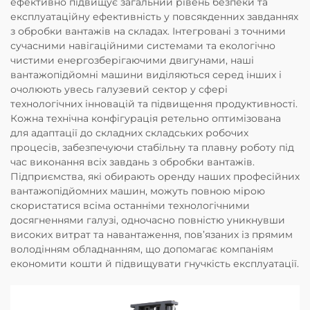
ефективно підвищує загальний рівень безпеки та
експлуатаційну ефективність у повсякденних завданнях
з обробки вантажів на складах. Інтегровані з точними
сучасними навігаційними системами та екологічно
чистими енергозберігаючими двигунами, наші
вантажопідйомні машини виділяються серед інших і
очолюють увесь галузевий сектор у сфері
технологічних інновацій та підвищення продуктивності.
Кожна технічна конфігурація ретельно оптимізована
для адаптації до складних складських робочих
процесів, забезпечуючи стабільну та плавну роботу під
час виконання всіх завдань з обробки вантажів.
Підприємства, які обирають оренду наших професійних
вантажопідйомних машин, можуть повною мірою
скористатися всіма останніми технологічними
досягненнями галузі, одночасно повністю уникнувши
високих витрат та навантаження, пов’язаних із прямим
володінням обладнанням, що допомагає компаніям
економити кошти й підвищувати гнучкість експлуатації.