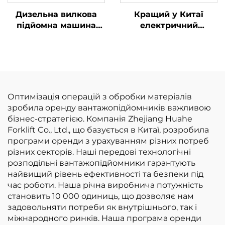
Дизельна вилкова
Кращий у Китаї
підйомна машина
електричний
для перевезення
навантажувач
вантажів вагою до 7
бренду Huahe із
тонн із простим
літієвою батареєю,
управлінням та
вантажопідйомністю
розвантаженням на
2,5 тонни,
висоту до 7 м
навантажувач із
Оптимізація операцій з обробки матеріалів
літієвою батареєю
зробила оренду вантажопідйомників важливою
для продажу
бізнес-стратегією. Компанія Zhejiang Huahe
Forklift Co., Ltd., що базується в Китаї, розробила
програми оренди з урахуванням різних потреб
різних секторів. Наші передові технологічні
розподільні вантажопідйомники гарантують
найвищий рівень ефективності та безпеки під
час роботи. Наша річна виробнича потужність
становить 10 000 одиниць, що дозволяє нам
задовольняти потреби як внутрішнього, так і
міжнародного ринків. Наша програма оренди