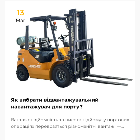
13
Mar
Як вибрати відвантажувальний
навантажувач для порту?
Вантажопідйомність та висота підйому: у портових
операціях перевозяться різноманітні вантажі —
від важких сталевих заготовок до дрібних
аксесуарів для контейнерів, тому