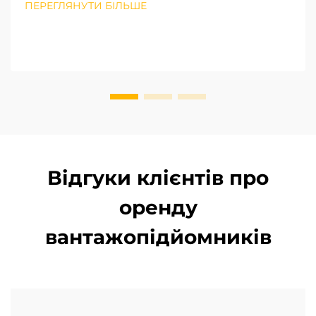
ПЕРЕГЛЯНУТИ БІЛЬШЕ
вантажопідйомність є першим критичним
чинником при виборі вилкопідйомника із
зустрічною вагою. Національні промислові с...
Відгуки клієнтів про
оренду
вантажопідйомників