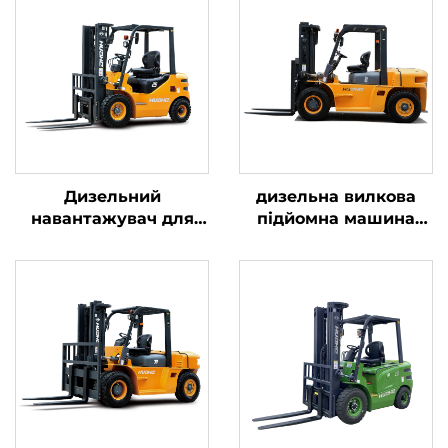
Дизельний
дизельна вилкова
навантажувач для
підйомна машина
транспортування
вантажопідйомністю
вантажів масою 2,5
5 тонн, низька ціна,
тонни з простим
продаж
керуванням та
безпосередньо з
розвантаженням на
заводу, для
висоту до 4 м
будівництва