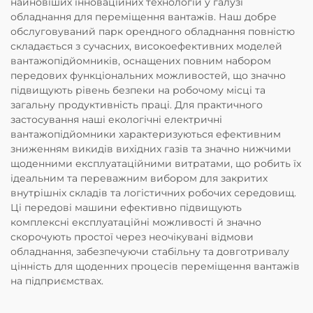
найновіших інноваційних технологій у галузі
обладнання для переміщення вантажів. Наш добре
обслуговуваний парк орендного обладнання повністю
складається з сучасних, високоефективних моделей
вантажопідйомників, оснащених повним набором
передових функціональних можливостей, що значно
підвищують рівень безпеки на робочому місці та
загальну продуктивність праці. Для практичного
застосування наші екологічні електричні
вантажопідйомники характеризуються ефективним
зниженням викидів вихідних газів та значно нижчими
щоденними експлуатаційними витратами, що робить їх
ідеальним та переважним вибором для закритих
внутрішніх складів та логістичних робочих середовищ.
Ці передові машини ефективно підвищують
комплексні експлуатаційні можливості й значно
скорочують простої через неочікувані відмови
обладнання, забезпечуючи стабільну та довготривалу
цінність для щоденних процесів переміщення вантажів
на підприємствах.