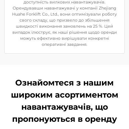
доступність вилкових навантажувачів.
Орендувавши навантажувачі у компанії Zhejiang
Huahe Forklift Co., Ltd., вони оптимізували роботу
свого складу, що призвело до збільшення
швидкості виконання замовлень на 25 %. Цей
випадок ілюструє, як наші рішення щодо оренди
можуть ефективно вирішувати конкретні
оперативні завдання.
Ознайомтеся з нашим
широким асортиментом
навантажувачів, що
пропонуються в оренду