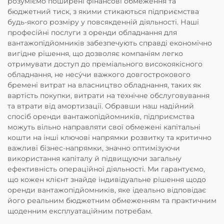
розуміємо поширені фінансові обмеження та
бюджетний тиск, з якими стикаються підприємства
будь-якого розміру у повсякденній діяльності. Наші
професійні послуги з оренди обладнання для
вантажопідйомників забезпечують справді економічно
вигідне рішення, що дозволяє компаніям легко
отримувати доступ до преміального високоякісного
обладнання, не несу́чи важкого довгострокового
бремені витрат на власництво обладнання, таких як
вартість покупки, витрати на технічне обслуговування
та втрати від амортизації. Обравши наш надійний
спосіб оренди вантажопідйомників, підприємства
можуть вільно направляти свої обмежені капітальні
кошти на інші ключові напрямки розвитку та критично
важливі бізнес-напрямки, значно оптимізуючи
використання капіталу й підвищуючи загальну
ефективність операційної діяльності. Ми гарантуємо,
що кожен клієнт знайде індивідуальне рішення щодо
оренди вантажопідйомників, яке ідеально відповідає
його реальним бюджетним обмеженням та практичним
щоденним експлуатаційним потребам.