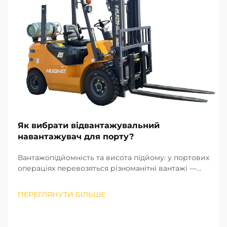
Як вибрати відвантажувальний
навантажувач для порту?
Вантажопідйомність та висота підйому: у портових
операціях перевозяться різноманітні вантажі —
від важких сталевих заготовок до дрібних
аксесуарів для контейнерів, тому
ПЕРЕГЛЯНУТИ БІЛЬШЕ
вантажопідйомність є першим критичним
чинником при виборі вилкопідйомника із
зустрічною вагою. Національні промислові с...