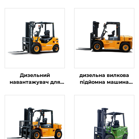
Дизельний
дизельна вилкова
навантажувач для
підйомна машина
транспортування
вантажопідйомністю
вантажів масою 2,5
5 тонн, низька ціна,
тонни з простим
продаж
керуванням та
безпосередньо з
розвантаженням на
заводу, для
висоту до 4 м
будівництва