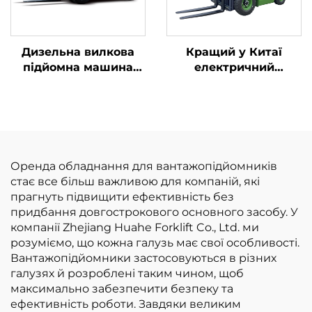
Дизельна вилкова
Кращий у Китаї
підйомна машина
електричний
для перевезення
навантажувач
вантажів вагою до 7
бренду Huahe із
тонн із простим
літієвою батареєю,
управлінням та
вантажопідйомністю
розвантаженням на
2,5 тонни,
висоту до 7 м
навантажувач із
Оренда обладнання для вантажопідйомників
літієвою батареєю
стає все більш важливою для компаній, які
для продажу
прагнуть підвищити ефективність без
придбання довгострокового основного засобу. У
компанії Zhejiang Huahe Forklift Co., Ltd. ми
розуміємо, що кожна галузь має свої особливості.
Вантажопідйомники застосовуються в різних
галузях й розроблені таким чином, щоб
максимально забезпечити безпеку та
ефективність роботи. Завдяки великим