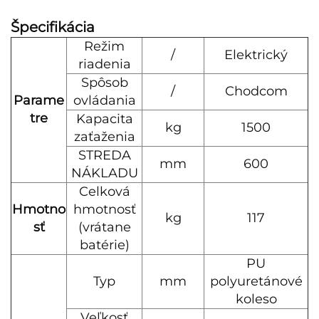
Špecifikácia
Režim
/
Elektrický
riadenia
Spôsob
/
Chodcom
Parame
ovládania
tre
Kapacita
kg
1500
zaťaženia
STREDA
mm
600
NÁKLADU
Celková
Hmotno
hmotnosť
kg
117
sť
(vrátane
batérie)
PU
Typ
mm
polyuretánové
koleso
Veľkosť