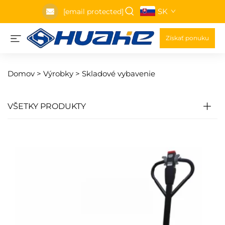
SK
[email protected]
Získať ponuku
Domov >
Výrobky
>
Skladové vybavenie
VŠETKY PRODUKTY