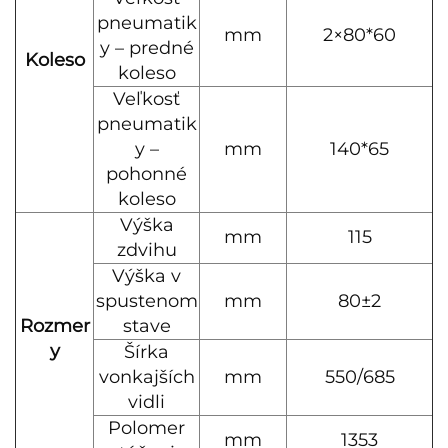
pneumatik
mm
2×80*60
y – predné
Koleso
koleso
Veľkosť
pneumatik
y –
mm
140*65
pohonné
koleso
Výška
mm
115
zdvihu
Výška v
spustenom
mm
80±2
Rozmer
stave
y
Šírka
vonkajších
mm
550/685
vidli
Polomer
mm
1353