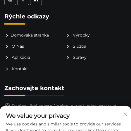
Rýchle odkazy
Domovská stránka
Výrobky
O Nás
Služba
Aplikácia
Správy
Kontakt
Zachovajte kontakt
Dedina Libei, mesto Jinqing, okres Luqiao, mestská
prefektúra Taizhou, provincie Če-ťiang, Čína
We value your privacy
15325652000
We use cookies and similar tools to provide our services.
If you don't want to accept all cookies, click Personalize