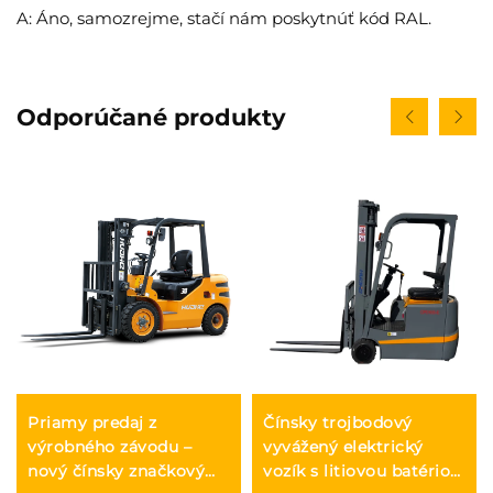
A: Áno, samozrejme, stačí nám poskytnúť kód RAL.
Odporúčané produkty
Priamy predaj z
Čínsky trojbodový
výrobného závodu –
vyvážený elektrický
nový čínsky značkový
vozík s litiovou batériou,