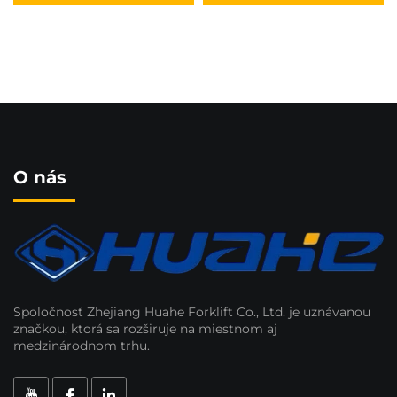
vozík HUAHE z roku
kapacita 1,0 t, výhodná
2025, štvorkolesový
cena
naftový vozík s
nosnosťou 3 t
O nás
Spoločnosť Zhejiang Huahe Forklift Co., Ltd. je uznávanou
značkou, ktorá sa rozširuje na miestnom aj
medzinárodnom trhu.