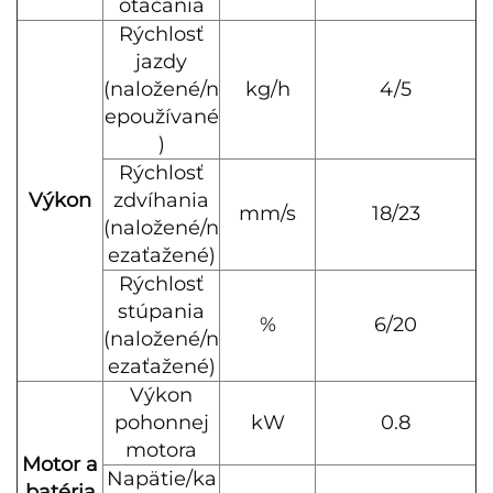
otáčania
Rýchlosť
jazdy
(naložené/n
kg/h
4/5
epoužívané
)
Rýchlosť
Výkon
zdvíhania
mm/s
18/23
(naložené/n
ezaťažené)
Rýchlosť
stúpania
%
6/20
(naložené/n
ezaťažené)
Výkon
pohonnej
kW
0.8
motora
Motor a
Napätie/ka
batéria