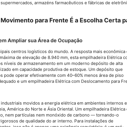
e supermercados, armazéns farmacêuticos e fábricas de eletrôni
 Movimento para Frente É a Escolha Certa p
Sem Ampliar sua Área de Ocupação
ipais centros logísticos do mundo. A resposta mais econômica 
ra máxima de elevação de 8.940 mm, esta
empilhadeira Elétrica 
os níveis de armazenamento em um moderno depósito de alta
ilizado em capacidade produtiva de estoque. Um depósito que
os pode operar efetivamente com 40–60% menos área de piso
adequado e um
empilhadeira Elétrica com Deslocamento para Fr
ndustriais movidos a energia elétrica em ambientes internos 
ia, América do Norte e Ásia Oriental. Um
empilhadeira Elétrica
o, nem partículas nem monóxido de carbono — tornando-o
igorosos de qualidade do ar interno. Para instalações de
ntos, isso não é apenas uma exigência regulatória; é um pré-