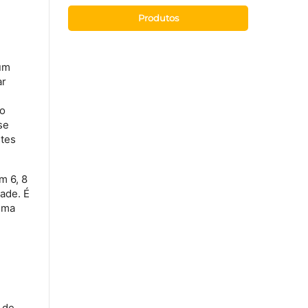
Produtos
um
ar
so
se
etes
m 6, 8
ade. É
uma
 de