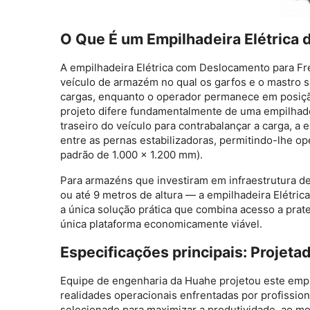
O Que É um Empilhadeira Elétrica
A
empilhadeira Elétrica com Deslocamento para F
veículo de armazém no qual os garfos e o mastro s
cargas, enquanto o operador permanece em posição
projeto difere fundamentalmente de uma empilhad
traseiro do veículo para contrabalançar a carga, a
e
entre as pernas estabilizadoras, permitindo-lhe o
padrão de 1.000 × 1.200 mm).
Para armazéns que investiram em infraestrutura de
ou até 9 metros de altura — a
empilhadeira Elétri
a única solução prática que combina acesso a prat
única plataforma economicamente viável.
Especificações principais: Projeta
Equipe de engenharia da Huahe projetou este
empi
realidades operacionais enfrentadas por profission
selecionado para maximizar a produtividade, ao me