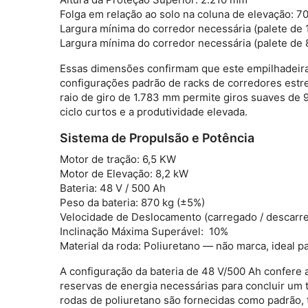
Folga em relação ao solo na coluna de elevação:
7
Largura mínima do corredor necessária (palete de 
Largura mínima do corredor necessária (palete de
Essas dimensões confirmam que este
empilhadeir
configurações padrão de racks de corredores estr
raio de giro de 1.783 mm permite giros suaves de
ciclo curtos e a produtividade elevada.
Sistema de Propulsão e Potência
Motor de tração:
6,5 KW
Motor de Elevação:
8,2 kW
Bateria:
48 V / 500 Ah
Peso da bateria:
870 kg (±5%)
Velocidade de Deslocamento (carregado / descarr
Inclinação Máxima Superável:
10%
Material da roda:
Poliuretano — não marca, ideal pa
A configuração da bateria de 48 V/500 Ah confere 
reservas de energia necessárias para concluir um
rodas de poliuretano são fornecidas como padrão,