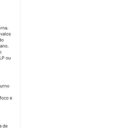
rna.
rvalos
do
tano.
o
LP ou
turno
foco e
a de