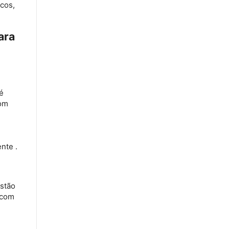
cos,
ara
é
com
ente
.
estão
 com