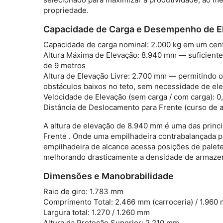
propriedade.
Capacidade de Carga e Desempenho de E
Capacidade de carga nominal:
2.000 kg em um cen
Altura Máxima de Elevação:
8.940 mm — suficiente 
de 9 metros
Altura de Elevação Livre:
2.700 mm — permitindo o 
obstáculos baixos no teto, sem necessidade de ele
Velocidade de Elevação (sem carga / com carga):
0
Distância de Deslocamento para Frente (curso de 
A altura de elevação de 8.940 mm é uma das princ
Frente
. Onde uma empilhadeira contrabalançada 
empilhadeira de alcance acessa posições de palet
melhorando drasticamente a densidade de armazen
Dimensões e Manobrabilidade
Raio de giro:
1.783 mm
Comprimento Total:
2.466 mm (carroceria) / 1.960 
Largura total:
1.270 / 1.260 mm
Altura da Proteção Superior:
2.210 mm