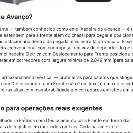
 de Avanço?
rente
— também conhecido como empilhadeira de alcance — é 
e estendem para a frente além do chassi para pegar e posicion
 estacionária dentro da pegada mais estreita do veículo. Esse
eira convencional com contrapeso: em vez de depender do pe
mpilhadeira Elétrica com Deslocamento para Frente
posiciona-
perar em corredores com largura mínima de 2.849 mm (para pal
 armazenamento vertical — prateleiras para paletes que atinge
ca com Deslocamento para Frente
não é um luxo; é uma necessid
eleiras altas com manobrabilidade em corredores estreitos em 
do para operações reais exigentes
lhadeira Elétrica com Deslocamento para Frente
em torno das
ais de logística em mercados globais. Cada parâmetro foi
smo tempo que minimiza o tempo de inatividade e o custo total