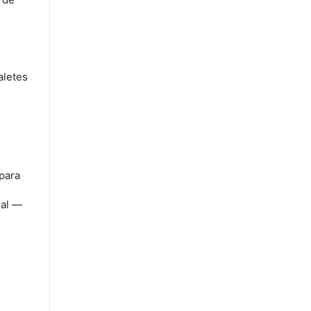
aletes
para
ual —