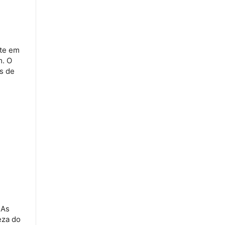
te em
m. O
s de
 As
eza do