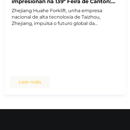
impresionan na 139ª Feira de Cantón:
con máis de 20 carretillas elevadoras de
Zhejiang Huahe Forklift, unha empresa
nova enerxía e un novo produto de
nacional de alta tecnoloxía de Taizhou,
batería de litio de 1,5 toneladas,
Zhejiang, impulsa o futuro global da
expanden o seu mercado a nivel global
manipulación de materiais con solucións
innovadoras e fiables de vehículos industriais e
carretillas elevadoras para mercados de todo o
mundo.
Leer máis