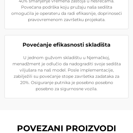
40% smanjenje vremena zastoja u nesrećama.
Povećana podrška koju pružaju naša sedišta
omogućila je operateru da radi efikasnije, doprinoseći
pravovremenom završetku projekata.
Povećanje efikasnosti skladišta
U jednom gužvom skladištu u Njemačkoj,
menadžment je odlučio da nadograditi svoje sedišta
viljušara na naš model. Posle implementacije,
zabilježili su povećanje stope završetka zadataka za
20%. Osiguranje putnika je posebno posebno
posebno za sigurnosne vozila.
POVEZANI PROIZVODI