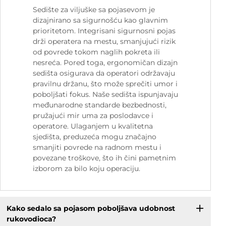
Sedište za viljuške sa pojasevom je
dizajnirano sa sigurnošću kao glavnim
prioritetom. Integrisani sigurnosni pojas
drži operatera na mestu, smanjujući rizik
od povrede tokom naglih pokreta ili
nesreća. Pored toga, ergonomičan dizajn
sedišta osigurava da operatori održavaju
pravilnu držanu, što može sprečiti umor i
poboljšati fokus. Naše sedišta ispunjavaju
međunarodne standarde bezbednosti,
pružajući mir uma za poslodavce i
operatore. Ulaganjem u kvalitetna
sjedišta, preduzeća mogu značajno
smanjiti povrede na radnom mestu i
povezane troškove, što ih čini pametnim
izborom za bilo koju operaciju.
Kako sedalo sa pojasom poboljšava udobnost
rukovodioca?