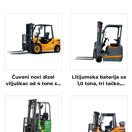
Čuveni novi dizel
Litijumska baterija sa
viljuškac od 4 tone sa
1,0 tona, tri tačke,
visokokvalitetnim
izbalansirana
japanskim ISUZU
litijumska baterija,
motorom
napravljena u Kini, je
razumno cijenjena.