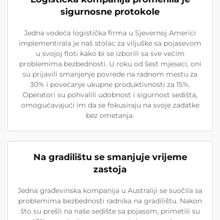
sigurnosne protokole
Jedna vodeća logistička firma u Sjevernoj Americi
implementirala je naš stolac za viljuške sa pojasevom
u svojoj floti kako bi se izborili sa sve većim
problemima bezbednosti. U roku od šest mjeseci, oni
su prijavili smanjenje povrede na radnom mestu za
30% i povećanje ukupne produktivnosti za 15%.
Operatori su pohvalili udobnost i sigurnost sedišta,
omogućavajući im da se fokusiraju na svoje zadatke
bez ometanja.
Na gradilištu se smanjuje vrijeme
zastoja
Jedna građevinska kompanija u Australiji se suočila sa
problemima bezbednosti radnika na gradilištu. Nakon
što su prešli na naše sedište sa pojasom, primetili su