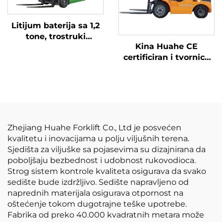
Litijum baterija sa 1,2
tone, trostruki
Kina Huahe CE
izbalansirani litijumski
certificiran i tvornica
baterija, napravljen u
direktna prodaja od
Kini, je razumno
3,5 tona lpg viljuškara
cijenjen.
Zhejiang Huahe Forklift Co., Ltd je posvećen
kvalitetu i inovacijama u polju viljušnih terena.
Sjedišta za viljuške sa pojasevima su dizajnirana da
poboljšaju bezbednost i udobnost rukovodioca.
Strog sistem kontrole kvaliteta osigurava da svako
sedište bude izdržljivo. Sedište napravljeno od
naprednih materijala osigurava otpornost na
oštećenje tokom dugotrajne teške upotrebe.
Fabrika od preko 40.000 kvadratnih metara može