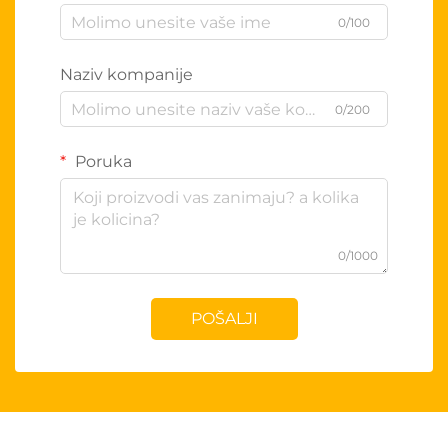
0/100
Naziv kompanije
0/200
Poruka
0/1000
POŠALJI