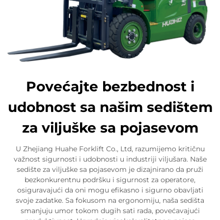
Povećajte bezbednost i
udobnost sa našim sedištem
za viljuške sa pojasevom
U Zhejiang Huahe Forklift Co., Ltd, razumijemo kritičnu
važnost sigurnosti i udobnosti u industriji viljušara. Naše
sedište za viljuške sa pojasevom je dizajnirano da pruži
bezkonkurentnu podršku i sigurnost za operatore,
osiguravajući da oni mogu efikasno i sigurno obavljati
svoje zadatke. Sa fokusom na ergonomiju, naša sedišta
smanjuju umor tokom dugih sati rada, povećavajući