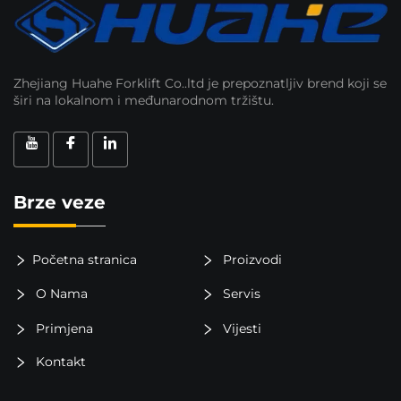
Zhejiang Huahe Forklift Co..ltd je prepoznatljiv brend koji se
širi na lokalnom i međunarodnom tržištu.
Brze veze
Početna stranica
Proizvodi
O Nama
Servis
Primjena
Vijesti
Kontakt