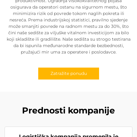
produktivnost. Ugradnja visokokvalitetnog pojasa
osigurava da operatori ostanu na sigurnom mestu, što
minimizira rizik od povrede tokom naglih pokreta ili
nesreća. Prema industrijskoj statistici, pravilno sjedenje
može smanjiti povrede na radnom mestu za do 30%, što
čini naše sedište za viljuške vitalnom investicijom za bilo
koji skladište ili gradilište. Naše sedišta su strogo testirana
da bi ispunila međunarodne standarde bezbednosti,
pružajući mir uma za operatere i poslodavce.
Zatražite ponudu
Prednosti kompanije
Logistička kompanija promenila je