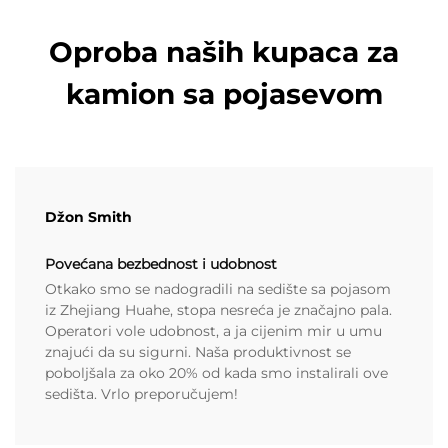
Oproba naših kupaca za
kamion sa pojasevom
Džon Smith
Povećana bezbednost i udobnost
Otkako smo se nadogradili na sedište sa pojasom
iz Zhejiang Huahe, stopa nesreća je značajno pala.
Operatori vole udobnost, a ja cijenim mir u umu
znajući da su sigurni. Naša produktivnost se
poboljšala za oko 20% od kada smo instalirali ove
sedišta. Vrlo preporučujem!