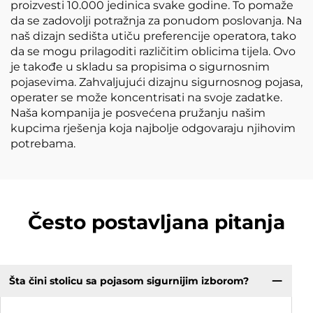
proizvesti 10.000 jedinica svake godine. To pomaže
da se zadovolji potražnja za ponudom poslovanja. Na
naš dizajn sedišta utiču preferencije operatora, tako
da se mogu prilagoditi različitim oblicima tijela. Ovo
je takođe u skladu sa propisima o sigurnosnim
pojasevima. Zahvaljujući dizajnu sigurnosnog pojasa,
operater se može koncentrisati na svoje zadatke.
Naša kompanija je posvećena pružanju našim
kupcima rješenja koja najbolje odgovaraju njihovim
potrebama.
Često postavljana pitanja
Šta čini stolicu sa pojasom sigurnijim izborom?