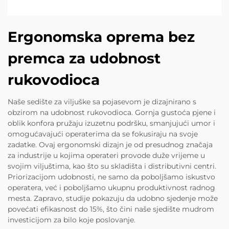
Ergonomska oprema bez
premca za udobnost
rukovodioca
Naše sedište za viljuške sa pojasevom je dizajnirano s
obzirom na udobnost rukovodioca. Gornja gustoća pjene i
oblik konfora pružaju izuzetnu podršku, smanjujući umor i
omogućavajući operaterima da se fokusiraju na svoje
zadatke. Ovaj ergonomski dizajn je od presudnog značaja
za industrije u kojima operateri provode duže vrijeme u
svojim viljuštima, kao što su skladišta i distributivni centri.
Priorizacijom udobnosti, ne samo da poboljšamo iskustvo
operatera, već i poboljšamo ukupnu produktivnost radnog
mesta. Zapravo, studije pokazuju da udobno sjedenje može
povećati efikasnost do 15%, što čini naše sjedište mudrom
investicijom za bilo koje poslovanje.