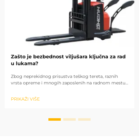
Zašto je bezbednost viljušara ključna za rad
u lukama?
Zbog neprekidnog prisustva teškog tereta, raznih
vrsta opreme i mnogih zaposlenih na radnom mestu,
rad viljuškama je najopasniji od svih zadataka koji se
obavljaju u luci. Po mom iskustvu...
PRIKAŽI VIŠE