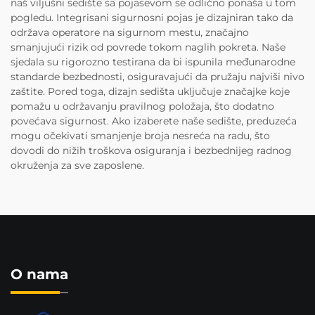
naš viljušni sedište sa pojasevom se odlično ponaša u tom
pogledu. Integrisani sigurnosni pojas je dizajniran tako da
održava operatore na sigurnom mestu, značajno
smanjujući rizik od povrede tokom naglih pokreta. Naše
sjedala su rigorozno testirana da bi ispunila međunarodne
standarde bezbednosti, osiguravajući da pružaju najviši nivo
zaštite. Pored toga, dizajn sedišta uključuje značajke koje
pomažu u održavanju pravilnog položaja, što dodatno
povećava sigurnost. Ako izaberete naše sedište, preduzeća
mogu očekivati smanjenje broja nesreća na radu, što
dovodi do nižih troškova osiguranja i bezbednijeg radnog
okruženja za sve zaposlene.
O nama