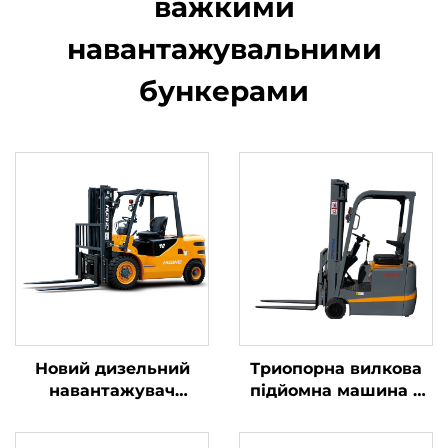
важкими
навантажувальними
бункерами
Новий дизельний
Триопорна вилкова
навантажувач
підйомна машина з
вантажопідйомністю
літієвою батареєю
4 тонни з
вагою 1,0 тонни,