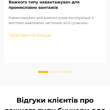
Важкого типу навантажувач для
промислових вантажів
Навантажувачі для важких умов експлуатації є
життєво важливою частиною всіх сучасних
галузей, зокрема виробництва, будівництва,
морських перевезень, логістики та великих
ПЕРЕГЛЯНУТИ БІЛЬШЕ
складів. Такі навантажувачі використовуються для
переміщення важких і габаритних матеріалів,
наприклад сталі, великих...
Відгуки клієнтів про