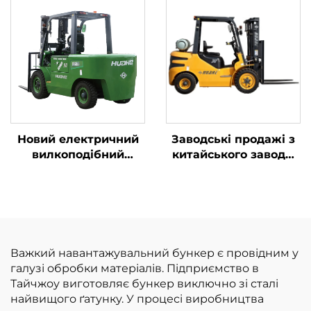
високоякісним
вироблена в Китаї, за
японським двигуном
розумною ціною
ISUZU
Новий електричний
Заводські продажі з
вилкоподібний
китайського заводу:
навантажувач Huahe
вилкоподібні
вагою 5 тонн високої
навантажувачі на
якості за вигідною
зрідженому
ціною
нафтовому газі/
бензині
вантажопідйомністю
Важкий навантажувальний бункер є провідним у
3 т за конкурентною
галузі обробки матеріалів. Підприємство в
ціною
Тайчжоу виготовляє бункер виключно зі сталі
найвищого ґатунку. У процесі виробництва