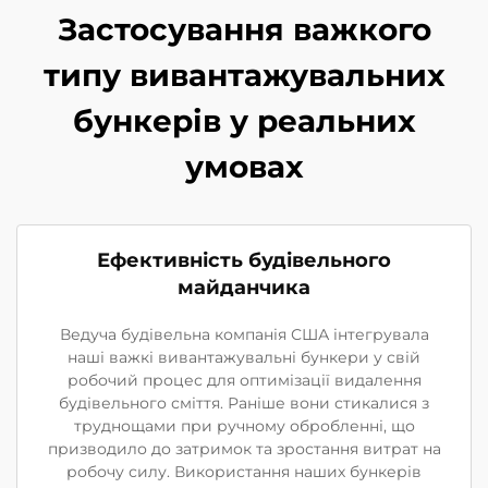
Застосування важкого
типу вивантажувальних
бункерів у реальних
умовах
Ефективність будівельного
майданчика
Ведуча будівельна компанія США інтегрувала
наші важкі вивантажувальні бункери у свій
робочий процес для оптимізації видалення
будівельного сміття. Раніше вони стикалися з
труднощами при ручному обробленні, що
призводило до затримок та зростання витрат на
робочу силу. Використання наших бункерів