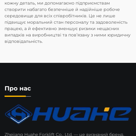
кожну деталь, ми допомагаємо підприємствам
створити набагато безпечніше й надійніше робоче
середовище для всіх співробітників. Це не лише
підвищує моральний стан персоналу та задоволеність
працею, а й ефективно зменшує ризики нещасних
випадків на виробництві та пов’язану з ними юридичну
відповідальність.
Про нас
Zhejiang Huahe Forklift Co., Ltd. — це визнаний бренд,