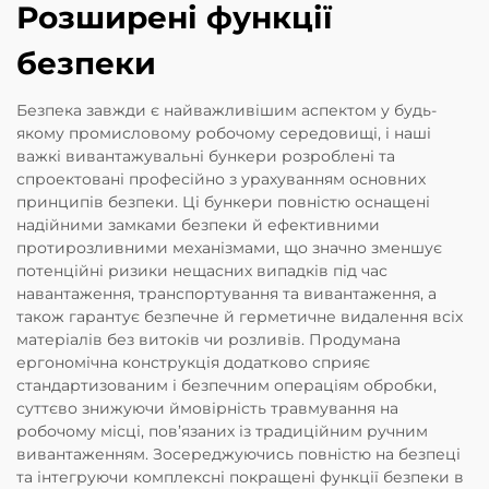
Розширені функції
безпеки
Безпека завжди є найважливішим аспектом у будь-
якому промисловому робочому середовищі, і наші
важкі вивантажувальні бункери розроблені та
спроектовані професійно з урахуванням основних
принципів безпеки. Ці бункери повністю оснащені
надійними замками безпеки й ефективними
протирозливними механізмами, що значно зменшує
потенційні ризики нещасних випадків під час
навантаження, транспортування та вивантаження, а
також гарантує безпечне й герметичне видалення всіх
матеріалів без витоків чи розливів. Продумана
ергономічна конструкція додатково сприяє
стандартизованим і безпечним операціям обробки,
суттєво знижуючи ймовірність травмування на
робочому місці, пов’язаних із традиційним ручним
вивантаженням. Зосереджуючись повністю на безпеці
та інтегруючи комплексні покращені функції безпеки в