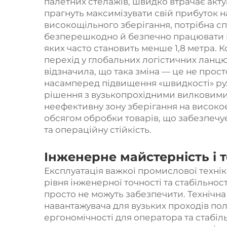
палетних стелажів, швидко втрачає акту
прагнуть максимізувати свій прибуток н
високощільного зберігання, потрібна сп
безперешкодно й безпечно працювати в
яких часто становить менше 1,8 метра. 
перехід у глобальних логістичних ланцю
відзначила, що така зміна — це не прост
насамперед підвищення «швидкості» ру
рішення з вузькопрохідними вилковими
неефективну зону зберігання на висок
обсягом обробки товарів, що забезпечу
та операційну стійкість.
Інженерне майстерність і т
Експлуатація важкої промислової техні
рівня інженерної точності та стабільност
просто не можуть забезпечити. Технічна
навантажувача для вузьких проходів пол
ергономічності для оператора та стабіл