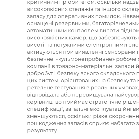
критичним пріоритетом, оскільки надз
високоякісних стелажів та іншого скла
запасу для оперативних помилок. Наван
оснащені резервними, багаторівневими 
автоматичним контролем висоти підйом
високоякісних камер, що забезпечують
висоті, та потужними електронними сис
активуються при виявленні сенсорами 
безпечне, «кульмонепробивне» робоче с
компанії в товарно-матеріальні запаси 
добробут і безпеку всього складського 
цих систем, орієнтованих на безпеку та
ретельне тестування в реальних умовах
відповідала або перевищувала найсувор
керівництво приймає стратегічне рішен
специфікації, загальні експлуатаційні 
зменшуються, оскільки різке скороченн
пошкодження запасів сприяє набагато 
результату.