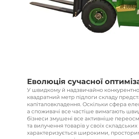
Еволюція сучасної оптиміз
У швидкому й надзвичайно конкурентном
квадратний метр підлоги складу предст
капіталовкладення. Оскільки сфера еле
а споживачі все частіше вимагають шви
бізнеси змушені все активніше переосм
та вилучення товарів у своїх складськи
характеризується широкими, простори