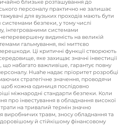
вичайно близьке розташування до
дського персоналу практично не залишає
тажувачі для вузьких проходів мають бути
системами безпеки, у тому числі
у, інтегрованими системами
 неперевершену видимість на великій
темами гальмування, які миттєво
перешкоди. Ці критичні функції створюють
ередовище, яке захищає значні інвестиції
й, що набагато важливіше, гарантує повну
персоналу. Huahe надає пріоритет розробці
 маючих стратегічне значення, проводячи
, щоб кожна одиниця послідовно
іші міжнародні стандарти безпеки. Коли
ня про інвестування в обладнання високої
витрати на тривалий термін значно
я виробничих травм, зносу обладнання та
здоровішому й стійкішому фінансовому