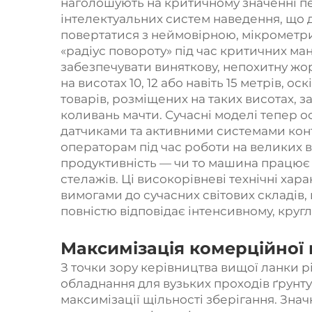
наголошують на критичному значенні пе
інтелектуальних систем наведення, щ
повертатися з неймовірною, мікрометр
«радіус повороту» під час критичних ман
забезпечувати виняткову, непохитну жорс
на висотах 10, 12 або навіть 15 метрів, 
товарів, розміщених на таких висотах, 
коливань мачти. Сучасні моделі тепер
датчиками та активними системами конт
операторам під час роботи на великих в
продуктивність — чи то машина працює на
стелажів. Ці високорівневі технічні ха
вимогами до сучасних світових складів,
повністю відповідає інтенсивному, кру
Максимізація комерційної 
З точки зору керівництва вищої ланки р
обладнання для вузьких проходів ґрунтує
максимізації щільності зберігання. Зн