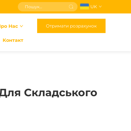
UK
Отримати розрахунок
ро Нас
Контакт
 Для Складського