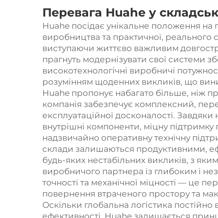
Перевага Huahe у складські
Huahe посідає унікальне положення на 
виробництва та практичної, реального с
виступаючи життєво важливим довгостр
прагнуть модернізувати свої системи зб
високотехнологічні виробничі потужнос
розумінням щоденних викликів, що вин
Huahe пропонує набагато більше, ніж п
компанія забезпечує комплексний, пере
експлуатаційної досконалості. Завдяки 
внутрішні компоненти, міцну підтримку
надзвичайно оперативну технічну підтр
склади залишаються продуктивними, е
будь-яких нестабільних викликів, з яки
виробничого партнера із глибоким і не
точності та механічної міцності — це п
повернення втраченого простору та макс
Оскільки глобальна логістика постійно 
ефективності, Huahe залишається при