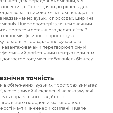
альність для передових компаній, які
а інвестиції. Переходячи до рішень для
еціалізована високоточна техніка, здатна
 надзвичайно вузьких проходах, ширина
Компанія Huahe спостерігала цей значний
гах протягом останнього десятиліття й
о економія фізичного простору, а
ху товарів. Впровадження сучасного
 навантажувачами перетворює тісну й
оефективний логістичний центр з великим
є довгострокову масштабованість бізнесу
ехнічна точність
ки в обмежених, вузьких просторах вимагає
і, якого звичайні складські навантажувачі
 суть справжнього надійного
ягає в його передовій маневреності,
ьності мачти. Інженери компанії Huahe