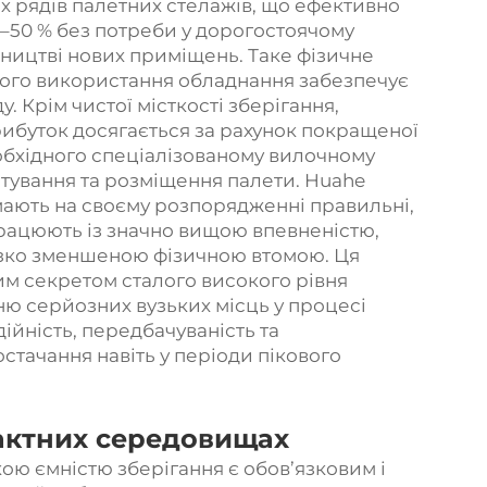
х рядів палетних стелажів, що ефективно
30–50 % без потреби у дорогостоячому
вництві нових приміщень. Таке фізичне
ого використання обладнання забезпечує
. Крім чистої місткості зберігання,
ибуток досягається за рахунок покращеної
еобхідного спеціалізованому вилочному
тування та розміщення палети. Huahe
мають на своєму розпорядженні правильні,
рацюють із значно вищою впевненістю,
ізко зменшеною фізичною втомою. Ця
м секретом сталого високого рівня
ню серйозних вузьких місць у процесі
ійність, передбачуваність та
стачання навіть у періоди пікового
актних середовищах
ою ємністю зберігання є обов’язковим і