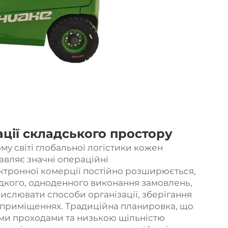
ації складського простору
у світі глобальної логістики кожен
авляє значні операційні
ктронної комерції постійно розширюється,
дкого, одноденного виконання замовлень,
ислювати способи організації, зберігання
х приміщеннях. Традиційна планировка, що
ми проходами та низькою щільністю