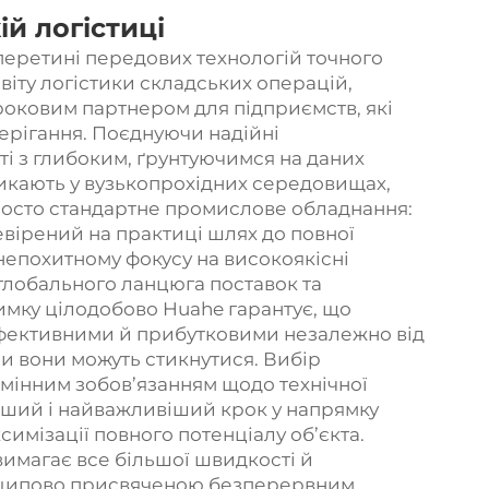
й логістиці
перетині передових технологій точного
віту логістики складських операцій,
оковим партнером для підприємств, які
ерігання. Поєднуючи надійні
ті з глибоким, ґрунтуючимся на даних
икають у вузькопрохідних середовищах,
росто стандартне промислове обладнання:
вірений на практиці шлях до повної
непохитному фокусу на високоякісні
 глобального ланцюга поставок та
имку цілодобово Huahe гарантує, що
фективними й прибутковими незалежно від
ми вони можуть стикнутися. Вибір
змінним зобов’язанням щодо технічної
ерший і найважливіший крок у напрямку
имізації повного потенціалу об’єкта.
вимагає все більшої швидкості й
нципово присвяченою безперервним