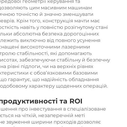
редової геометрії керування та
о дозволяють цим масивним машинам
ичною точністю й значно зменшувати
еврів. Крім того, конструкція мачти має
ткість навіть у повністю розігнутому стані
оскільки абсолютна безпека дорогоцінних
залежить виключно від повного усунення
 оснащені високоточними лазерними
ролю стабільності, які допомагають
исотах, забезпечуючи стабільну й безпечну
 рівні підлоги, чи на верхніх рівнях
рактеристики є обов’язковими базовими
 що гарантує, що надійність обладнання
глодобовому характеру щоденних операцій.
продуктивності та ROI
ішення про інвестування в спеціалізоване
ться на чіткій, незаперечній меті
ачне звуження ширини проходів дозволяє