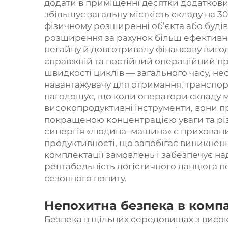
додати в приміщенні десятки додаткови
збільшує загальну місткість складу на 
фізичному розширенні об’єкта або буді
розширення за рахунок більш ефективн
негайну й довготривалу фінансову вигоду
справжній та постійний операційний пр
швидкості циклів — загального часу, н
навантажувачу для отримання, транспор
наголошує, що коли оператори складу 
високопродуктивні інструменти, вони п
покращеною концентрацією уваги та р
синергія «людина–машина» є приховани
продуктивності, що запобігає виникнен
комплектації замовлень і забезпечує над
рентабельність логістичного ланцюга по
сезонного попиту.
Непохитна безпека в комп
Безпека в щільних середовищах з висок