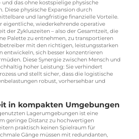
– und das ohne kostspielige physische
. Diese physische Expansion durch
telbare und langfristige finanzielle Vorteile.
er eigentliche, wiederkehrende operative
t der Zykluszeiten – also der Gesamtzeit, die
ine Palette zu entnehmen, zu transportieren
betreiber mit den richtigen, leistungsstarken
 entwickeln, sich besser konzentrieren
ermüden. Diese Synergie zwischen Mensch und
hhaltig hoher Leistung: Sie verhindert
ess und stellt sicher, dass die logistische
zenbelastungen robust, vorhersehbar und
eit in kompakten Umgebungen
g genutzten Lagerumgebungen ist eine
trem geringe Distanz zu hochwertigen
tern praktisch keinen Spielraum für
ür schmale Gänge müssen mit redundanten,