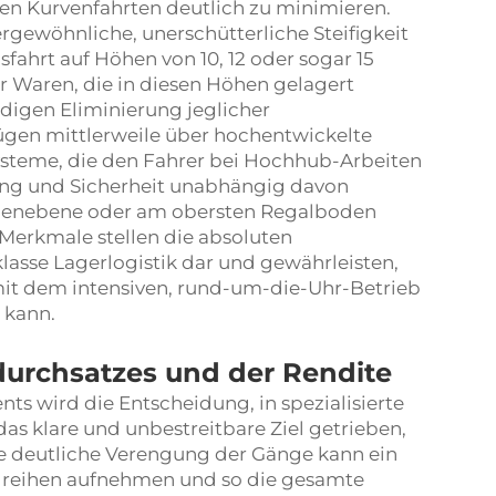
hen Kurvenfahrten deutlich zu minimieren.
gewöhnliche, unerschütterliche Steifigkeit
sfahrt auf Höhen von 10, 12 oder sogar 15
er Waren, die in diesen Höhen gelagert
ndigen Eliminierung jeglicher
gen mittlerweile über hochentwickelte
systeme, die den Fahrer bei Hochhub-Arbeiten
tung und Sicherheit unabhängig davon
odenebene oder am obersten Regalboden
Merkmale stellen die absoluten
asse Lagerlogistik dar und gewährleisten,
 mit dem intensiven, rund-um-die-Uhr-Betrieb
 kann.
urchsatzes und der Rendite
s wird die Entscheidung, in spezialisierte
as klare und unbestreitbare Ziel getrieben,
e deutliche Verengung der Gänge kann ein
alreihen aufnehmen und so die gesamte