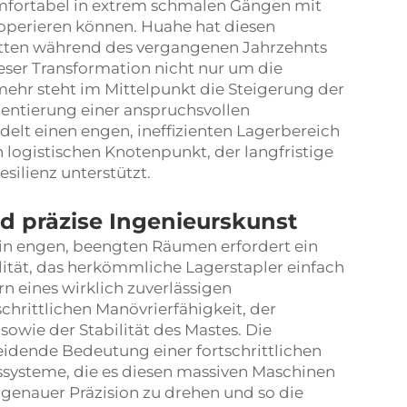
omfortabel in extrem schmalen Gängen mit
n operieren können. Huahe hat diesen
tten während des vergangenen Jahrzehnts
ieser Transformation nicht nur um die
mehr steht im Mittelpunkt die Steigerung der
entierung einer anspruchsvollen
lt einen engen, ineffizienten Lagerbereich
 logistischen Knotenpunkt, der langfristige
silienz unterstützt.
d präzise Ingenieurskunst
in engen, beengten Räumen erfordert ein
ität, das herkömmliche Lagerstapler einfach
n eines wirklich zuverlässigen
schrittlichen Manövrierfähigkeit, der
owie der Stabilität des Mastes. Die
idende Bedeutung einer fortschrittlichen
systeme, die es diesen massiven Maschinen
rgenauer Präzision zu drehen und so die