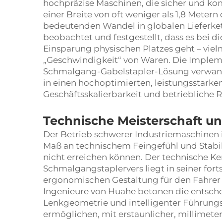
hochpräzise Maschinen, die sicher und k
einer Breite von oft weniger als 1,8 Meter
bedeutenden Wandel in globalen Lieferke
beobachtet und festgestellt, dass es bei d
Einsparung physischen Platzes geht – viel
„Geschwindigkeit“ von Waren. Die Implem
Schmalgang-Gabelstapler-Lösung verwande
in einen hochoptimierten, leistungsstarken
Geschäftsskalierbarkeit und betriebliche Re
Technische Meisterschaft un
Der Betrieb schwerer Industriemaschinen 
Maß an technischem Feingefühl und Stabil
nicht erreichen können. Der technische Ker
Schmalgangstaplervers liegt in seiner fort
ergonomischen Gestaltung für den Fahrer s
Ingenieure von Huahe betonen die entsche
Lenkgeometrie und intelligenter Führungs
ermöglichen, mit erstaunlicher, millimete