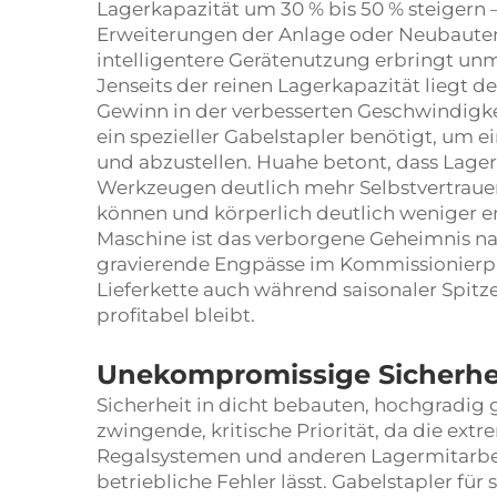
Lagerkapazität um 30 % bis 50 % steigern 
Erweiterungen der Anlage oder Neubauten
intelligentere Gerätenutzung erbringt unmit
Jenseits der reinen Lagerkapazität liegt d
Gewinn in der verbesserten Geschwindigkei
ein spezieller Gabelstapler benötigt, um e
und abzustellen. Huahe betont, dass Lager
Werkzeugen deutlich mehr Selbstvertrauen
können und körperlich deutlich weniger 
Maschine ist das verborgene Geheimnis nac
gravierende Engpässe im Kommissionierproz
Lieferkette auch während saisonaler Spit
profitabel bleibt.
Unekompromissige Sicherh
Sicherheit in dicht bebauten, hochgradi
zwingende, kritische Priorität, da die ex
Regalsystemen und anderen Lagermitarbei
betriebliche Fehler lässt. Gabelstapler f