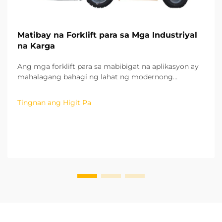
Matibay na Forklift para sa Mga Industriyal
na Karga
Ang mga forklift para sa mabibigat na aplikasyon ay
mahalagang bahagi ng lahat ng modernong
industriya tulad ng pagmamanupaktura,
konstruksyon, pagpapadala, logistics, at malalaking
Tingnan ang Higit Pa
imbakan. Ginagamit ang mga ganitong uri ng forklift
para ilipat ang mabibigat at malalaking materyales
tulad ng bakal, malalaking...