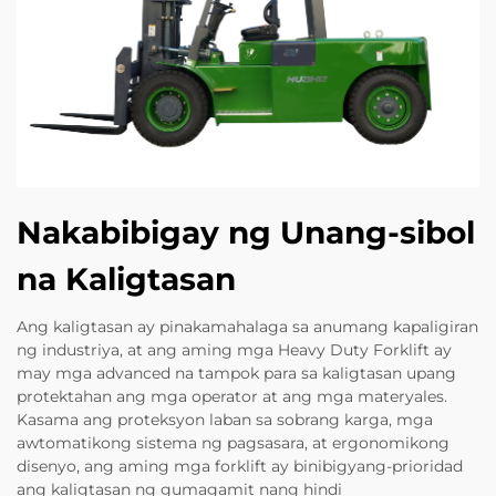
Nakabibigay ng Unang-sibol
na Kaligtasan
Ang kaligtasan ay pinakamahalaga sa anumang kapaligiran
ng industriya, at ang aming mga Heavy Duty Forklift ay
may mga advanced na tampok para sa kaligtasan upang
protektahan ang mga operator at ang mga materyales.
Kasama ang proteksyon laban sa sobrang karga, mga
awtomatikong sistema ng pagsasara, at ergonomikong
disenyo, ang aming mga forklift ay binibigyang-prioridad
ang kaligtasan ng gumagamit nang hindi