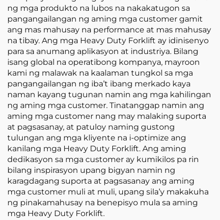
ng mga produkto na lubos na nakakatugon sa
pangangailangan ng aming mga customer gamit
ang mas mahusay na performance at mas mahusay
na tibay. Ang mga Heavy Duty Forklift ay idinisenyo
para sa anumang aplikasyon at industriya. Bilang
isang global na operatibong kompanya, mayroon
kami ng malawak na kaalaman tungkol sa mga
pangangailangan ng iba’t ibang merkado kaya
naman kayang tugunan namin ang mga kahilingan
ng aming mga customer. Tinatanggap namin ang
aming mga customer nang may malaking suporta
at pagsasanay, at patuloy naming gustong
tulungan ang mga kliyente na i-optimize ang
kanilang mga Heavy Duty Forklift. Ang aming
dedikasyon sa mga customer ay kumikilos pa rin
bilang inspirasyon upang bigyan namin ng
karagdagang suporta at pagsasanay ang aming
mga customer muli at muli, upang sila’y makakuha
ng pinakamahusay na benepisyo mula sa aming
mga Heavy Duty Forklift.