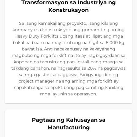
Transformasyon sa Industriya ng
Konstruksyon
Sa isang kamakailang proyekto, isang kilalang
kumpanya sa konstruksyon ang gumamit ng aming
Heavy Duty Forklifts upang itaas at ilipat ang mga
bakal na beam na may timbang na higit sa 8,000 kg
bawat isa. Ang napakahusay na kakayahang
magbubo ng mga forklift na ito ay nagbigay-daan sa
koponan na tapusin ang pag-install nang maaga sa
takdang panahon, na nagresulta sa 20% na pagbawas
sa mga gastos sa paggawa. Binigyang-diin ng
project manager na ang aming mga forklift ay
napakahalaga sa epektibong pagkamit ng kanilang
mga layunin sa operasyon.
Pagtaas ng Kahusayan sa
Manufacturing