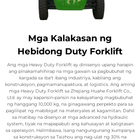
Mga Kalakasan ng
Hebidong Duty Forklift
Ang mga Heavy Duty Forklift ay dinisenyo upang harapin
ang pinakamahihirap na mga gawain sa pagbubuhat ng
kargada sa iba't ibang industriya, kabilang ang
konstruksyon, pagmamanupaktura, at logistics. Ang aming
mga Heavy Duty Forklift sa Zhejiang Huahe Forklift Co.,
Ltd. ay may kapansin-pansin na kakayahang magbubuhat
ng hanggang 10,000 kg, na ginagawang perpekto para sa
paglilipat ng mabibigat na materyales at kagamitan. Dahil
sa matibay na disenyo at mga advanced na hydraulic
system, tiyak na mapapabuti ang kahusayan at kaligtasan
sa operasyon. Halimbawa, isang nangungunang kumpanya
sa konstruksyon sa Taizhou ang nag-ulat ng 30% na