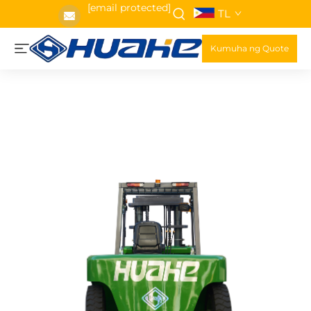
[email protected]
TL
Kumuha ng Quote