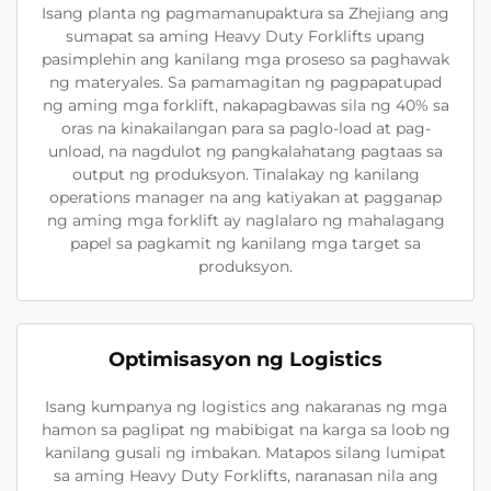
Isang planta ng pagmamanupaktura sa Zhejiang ang
sumapat sa aming Heavy Duty Forklifts upang
pasimplehin ang kanilang mga proseso sa paghawak
ng materyales. Sa pamamagitan ng pagpapatupad
ng aming mga forklift, nakapagbawas sila ng 40% sa
oras na kinakailangan para sa paglo-load at pag-
unload, na nagdulot ng pangkalahatang pagtaas sa
output ng produksyon. Tinalakay ng kanilang
operations manager na ang katiyakan at pagganap
ng aming mga forklift ay naglalaro ng mahalagang
papel sa pagkamit ng kanilang mga target sa
produksyon.
Optimisasyon ng Logistics
Isang kumpanya ng logistics ang nakaranas ng mga
hamon sa paglipat ng mabibigat na karga sa loob ng
kanilang gusali ng imbakan. Matapos silang lumipat
sa aming Heavy Duty Forklifts, naranasan nila ang