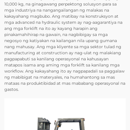
10,000 kg, na ginagawang perpektong solusyon para sa
mga industriya na nangangailangan ng malakas na
kakayahang magbubo. Ang matibay na konstruksyon at
mga advanced na hydraulic system ay nag-aagarantiya na
ang mga forklift na ito ay kayang harapin ang
pinakamahihirap na gawain, na nagbibigay sa mga
negosyo ng katiyakan na kailangan nila upang gumana
nang mahusay. Ang mga kliyente sa mga sektor tulad ng
manufacturing at construction ay nag-ulat ng malakiang
pagpapabuti sa kanilang operasyonal na kahusayan
matapos isama ang aming mga forklift sa kanilang mga
workflow. Ang kakayahang ito ay nagpapadali sa paggalaw
ng mabibigat na materyales, na humahantong sa mas
mataas na produktibidad at mas mababang operasyonal na
gastos.