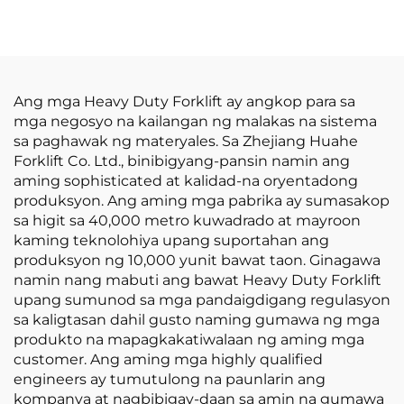
Forklift ng Huahe sa
Forklift mula sa China
magandang presyo
na may
Kompetitibong Presyo
Ang mga Heavy Duty Forklift ay angkop para sa
mga negosyo na kailangan ng malakas na sistema
sa paghawak ng materyales. Sa Zhejiang Huahe
Forklift Co. Ltd., binibigyang-pansin namin ang
aming sophisticated at kalidad-na oryentadong
produksyon. Ang aming mga pabrika ay sumasakop
sa higit sa 40,000 metro kuwadrado at mayroon
kaming teknolohiya upang suportahan ang
produksyon ng 10,000 yunit bawat taon. Ginagawa
namin nang mabuti ang bawat Heavy Duty Forklift
upang sumunod sa mga pandaigdigang regulasyon
sa kaligtasan dahil gusto naming gumawa ng mga
produkto na mapagkakatiwalaan ng aming mga
customer. Ang aming mga highly qualified
engineers ay tumutulong na paunlarin ang
kompanya at nagbibigay-daan sa amin na gumawa