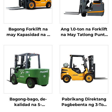
Bagong Forklift na
Ang 1.0-ton na Forklift
may Kapasidad na 4
na May Tatlong Punto
tonelada na
ng Balanseng Lithium
kumukuha ng
Battery at May
kuryente mula sa
Kapasidad na 1.0 Ton
diesel, na may mataas
na Ginawa sa Tsina ay
na kalidad na Hapones
may Makatwirang
na motor ng ISUZU
Presyo
Bagong-bago, de-
Pabrikang Direktang
kalidad na 5-
Pagbebenta ng 3-Ton
toneladang Electric
na LPG/Gasolina