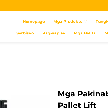
Homepage
Mga Produkto
Tungk
Serbisyo
Pag-aaplay
Mga Balita
M
Mga Pakinab
Pallet Lift