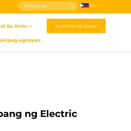
TL
Kumuha ng Quote
ol Sa Amin
akipag-ugnayan
ang ng Electric