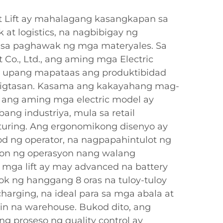
et Lift ay mahalagang kasangkapan sa
at logistics, na nagbibigay ng
 sa paghawak ng mga materyales. Sa
 Co., Ltd., ang aming mga Electric
nyo upang mapataas ang produktibidad
aligtasan. Kasama ang kakayahang mag-
, ang aming mga electric model ay
ibang industriya, mula sa retail
uring. Ang ergonomikong disenyo ay
 ng operator, na nagpapahintulot ng
n ng operasyon nang walang
mga lift ay may advanced na battery
ok ng hanggang 8 oras na tuloy-tuloy
harging, na ideal para sa mga abala at
n na warehouse. Bukod dito, ang
 proseso ng quality control ay