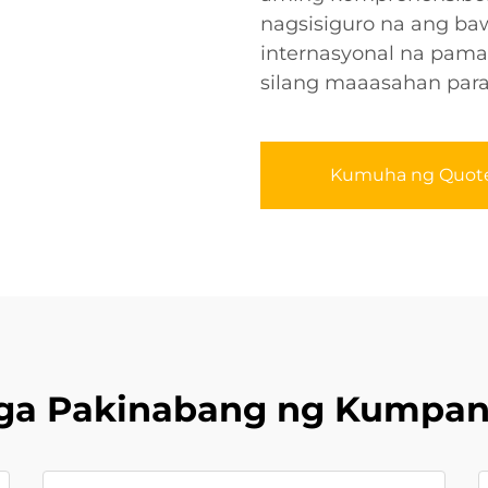
nagsisiguro na ang ba
internasyonal na pama
silang maaasahan para
Kumuha ng Quot
ga Pakinabang ng Kumpan