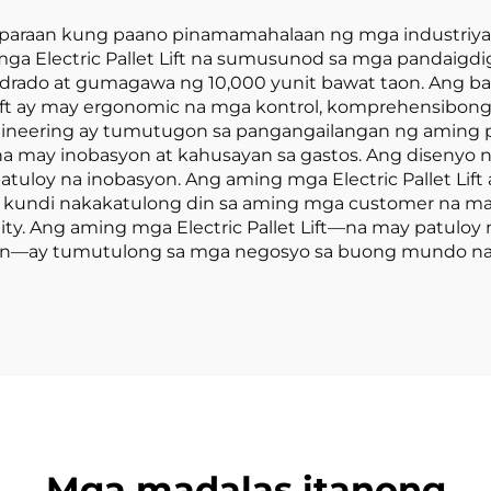
sa paraan kung paano pinamamahalaan ng mga industriya
 mga Electric Pallet Lift na sumusunod sa mga pandaig
rado at gumagawa ng 10,000 yunit bawat taon. Ang bawa
ift ay may ergonomic na mga kontrol, komprehensibong 
gineering ay tumutugon sa pangangailangan ng aming
a may inobasyon at kahusayan sa gastos. Ang disenyo ng 
tuloy na inobasyon. Ang aming mga Electric Pallet Lift
kundi nakakatulong din sa aming mga customer na ma
lity. Ang aming mga Electric Pallet Lift—na may patuloy
an—ay tumutulong sa mga negosyo sa buong mundo na
Mga madalas itanong