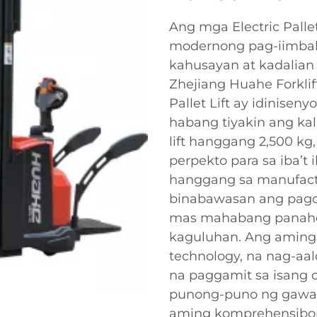
Ang mga Electric Pall
modernong pag-iimbak 
kahusayan at kadalian
Zhejiang Huahe Forklift
Pallet Lift ay idinise
habang tiyakin ang k
lift hanggang 2,500 kg
perpekto para sa iba’t 
hanggang sa manufact
binabawasan ang pagod
mas mahabang panaho
kaguluhan. Ang aming 
technology, na nag-aal
na paggamit sa isang c
punong-puno ng gawai
aming komprehensibong