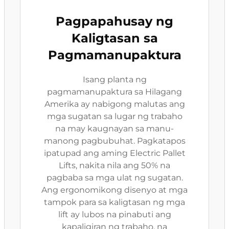
Pagpapahusay ng
Kaligtasan sa
Pagmamanupaktura
Isang planta ng
pagmamanupaktura sa Hilagang
Amerika ay nabigong malutas ang
mga sugatan sa lugar ng trabaho
na may kaugnayan sa manu-
manong pagbubuhat. Pagkatapos
ipatupad ang aming Electric Pallet
Lifts, nakita nila ang 50% na
pagbaba sa mga ulat ng sugatan.
Ang ergonomikong disenyo at mga
tampok para sa kaligtasan ng mga
lift ay lubos na pinabuti ang
kapaligiran ng trabaho, na