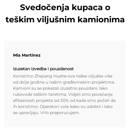
Svedočenja kupaca o
teškim viljušnim kamionima
Mia Martinez
Izuzetan izvedba i pouzdanost
Koristimo Zhejiang Huahe-ove teške viljuške više
od dvije godine u našim građevinskim projektima.
Kamioni su se pokazali izuzetno pouzdani, lako
rukovode teškim teretima. Vidjeli smo povećanje
efikasnosti projekta od 30% od kada smo počeli da
ih koristimo. Operatori vole kako su udobni i lako
se upravljaju. Vrlo preporucujem.