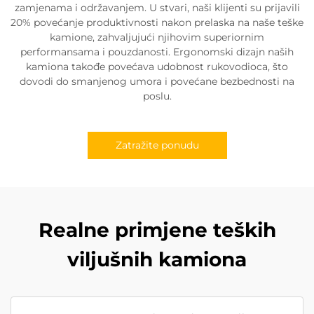
zamjenama i održavanjem. U stvari, naši klijenti su prijavili
20% povećanje produktivnosti nakon prelaska na naše teške
kamione, zahvaljujući njihovim superiornim
performansama i pouzdanosti. Ergonomski dizajn naših
kamiona takođe povećava udobnost rukovodioca, što
dovodi do smanjenog umora i povećane bezbednosti na
poslu.
Zatražite ponudu
Realne primjene teških
viljušnih kamiona