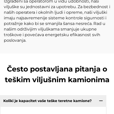
Izgrađeni sa operatorom u vidu udobnosti, naši
viljuške su jednostavni za upotrebu. Za bezbednost i
naših operatera i okolnih ljudi i opreme, naši viljuški
imaju najsavremenije sisteme kontrole sigurnosti i
potražnje kako bi se smanjila šansa nesreća. Rad u
našim održivijim viljuškama smanjuje ukupne
troškove i povećava energetsku efikasnost svih
poslovanja.
Često postavljana pitanja o
teškim viljušnim kamionima
Koliki je kapacitet vaše teške teretne kamione?