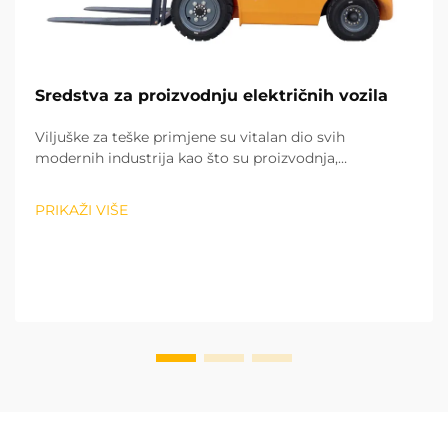
Sredstva za proizvodnju električnih vozila
Viljuške za teške primjene su vitalan dio svih
modernih industrija kao što su proizvodnja,
građevinarstvo, brodarstvo, logistika i mega
skladištenje. Ovi tipovi viljušara se koriste za prevoz
PRIKAŽI VIŠE
teških i golih materijala kao što su čelik, granuli...