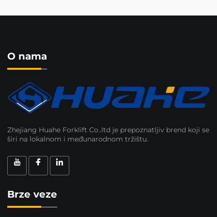
O nama
Zhejiang Huahe Forklift Co..ltd je prepoznatljiv brend koji se
širi na lokalnom i međunarodnom tržištu.
Brze veze