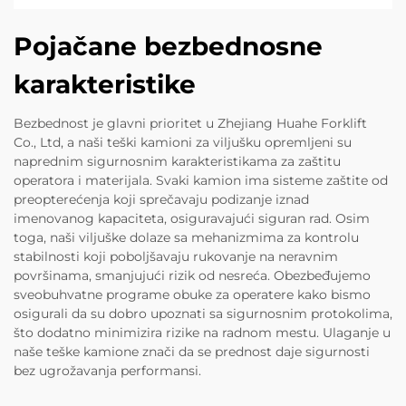
Pojačane bezbednosne
karakteristike
Bezbednost je glavni prioritet u Zhejiang Huahe Forklift
Co., Ltd, a naši teški kamioni za viljušku opremljeni su
naprednim sigurnosnim karakteristikama za zaštitu
operatora i materijala. Svaki kamion ima sisteme zaštite od
preopterećenja koji sprečavaju podizanje iznad
imenovanog kapaciteta, osiguravajući siguran rad. Osim
toga, naši viljuške dolaze sa mehanizmima za kontrolu
stabilnosti koji poboljšavaju rukovanje na neravnim
površinama, smanjujući rizik od nesreća. Obezbeđujemo
sveobuhvatne programe obuke za operatere kako bismo
osigurali da su dobro upoznati sa sigurnosnim protokolima,
što dodatno minimizira rizike na radnom mestu. Ulaganje u
naše teške kamione znači da se prednost daje sigurnosti
bez ugrožavanja performansi.