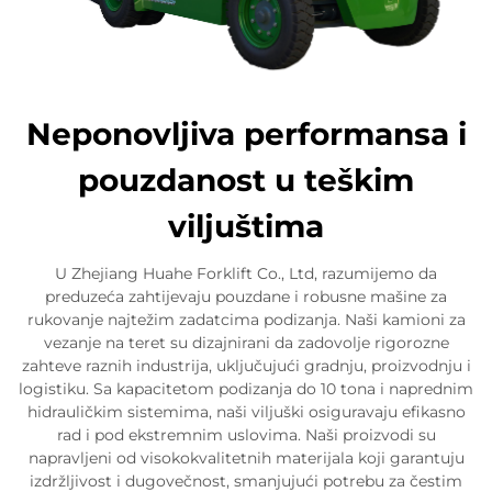
Neponovljiva performansa i
pouzdanost u teškim
viljuštima
U Zhejiang Huahe Forklift Co., Ltd, razumijemo da
preduzeća zahtijevaju pouzdane i robusne mašine za
rukovanje najtežim zadatcima podizanja. Naši kamioni za
vezanje na teret su dizajnirani da zadovolje rigorozne
zahteve raznih industrija, uključujući gradnju, proizvodnju i
logistiku. Sa kapacitetom podizanja do 10 tona i naprednim
hidrauličkim sistemima, naši viljuški osiguravaju efikasno
rad i pod ekstremnim uslovima. Naši proizvodi su
napravljeni od visokokvalitetnih materijala koji garantuju
izdržljivost i dugovečnost, smanjujući potrebu za čestim