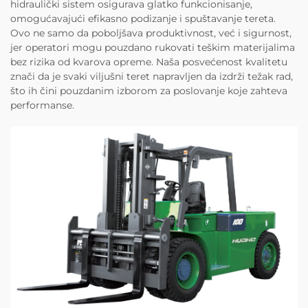
hidraulički sistem osigurava glatko funkcionisanje,
omogućavajući efikasno podizanje i spuštavanje tereta.
Ovo ne samo da poboljšava produktivnost, već i sigurnost,
jer operatori mogu pouzdano rukovati teškim materijalima
bez rizika od kvarova opreme. Naša posvećenost kvalitetu
znači da je svaki viljušni teret napravljen da izdrži težak rad,
što ih čini pouzdanim izborom za poslovanje koje zahteva
performanse.