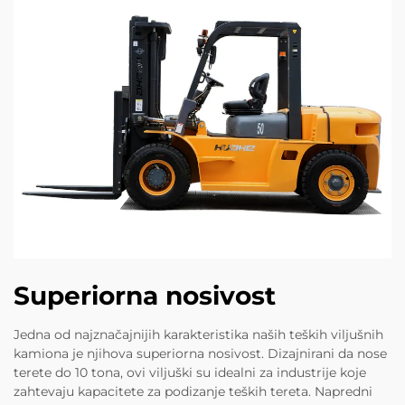
Superiorna nosivost
Jedna od najznačajnijih karakteristika naših teških viljušnih
kamiona je njihova superiorna nosivost. Dizajnirani da nose
terete do 10 tona, ovi viljuški su idealni za industrije koje
zahtevaju kapacitete za podizanje teških tereta. Napredni