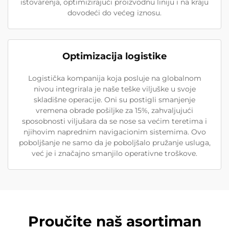
istovarenja, optimizirajući proizvodnu liniju i na kraju
dovodeći do većeg iznosu.
Optimizacija logistike
Logistička kompanija koja posluje na globalnom
nivou integrirala je naše teške viljuške u svoje
skladišne operacije. Oni su postigli smanjenje
vremena obrade pošiljke za 15%, zahvaljujući
sposobnosti viljušara da se nose sa većim teretima i
njihovim naprednim navigacionim sistemima. Ovo
poboljšanje ne samo da je poboljšalo pružanje usluga,
već je i značajno smanjilo operativne troškove.
Proučite naš asortiman