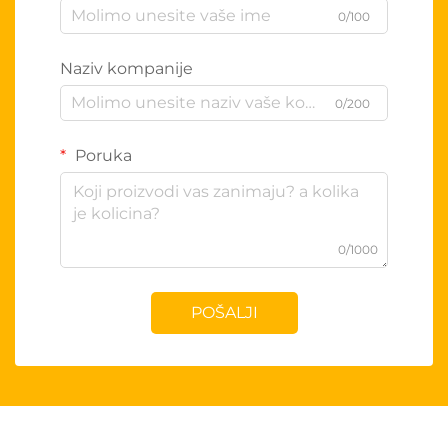
0/100
Naziv kompanije
0/200
Poruka
0/1000
POŠALJI