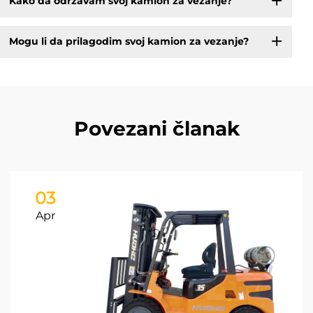
Kako da održavam svoj kamion za vezanje?
Mogu li da prilagodim svoj kamion za vezanje?
Povezani članak
03
Apr