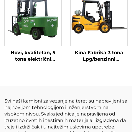
razumno cijenjena.
Novi, kvalitetan, 5
Kina Fabrika 3 tona
tona električni
Lpg/benzinni
viljuškač Huahe po
viljuškare sa
dobroj cijeni.
konkurentnom cenom
Svi naši kamioni za vezanje na teret su napravljeni sa
najnovijom tehnologijom i inženjerstvom na
visokom nivou. Svaka jedinica je napravljena od
izuzetno čvrstih i testiranih materijala i izgrađena da
traje i izdrži čak i u najtežim uslovima upotrebe.