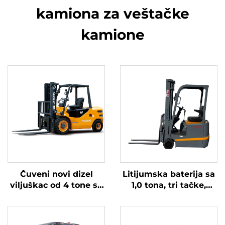
kamiona za veštačke
kamione
Čuveni novi dizel
Litijumska baterija sa
viljuškac od 4 tone sa
1,0 tona, tri tačke,
visokokvalitetnim
izbalansirana
japanskim ISUZU
litijumska baterija,
motorom
napravljena u Kini, je