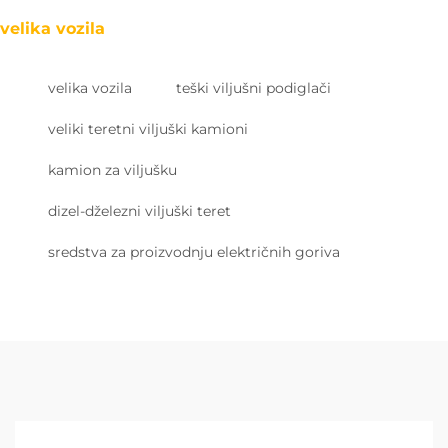
velika vozila
velika vozila
teški viljušni podiglači
veliki teretni viljuški kamioni
kamion za viljušku
dizel-dželezni viljuški teret
sredstva za proizvodnju električnih goriva