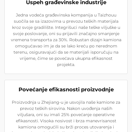
Uspeh građevinske industrije
Jedna vodeća građevinska kompanija u Taizhouu
suočila se sa izazovima u prevozu teških materijala
kroz svoje gradilište. Integrišuci naše teške viljuške u
svoje poslovanje, oni su prijavili značajno smanjenje
vremena transporta za 30%. Robustan dizajn kamiona
omogućavao im je da se lako kreću po nerednom
terenu, osiguravajući da se materijali isporučuju na
vrijeme, čime se povećava ukupna efikasnost
projekta.
Povećanje efikasnosti proizvodnje
Proizvodnja u Zhejiang-u je usvojila naše kamione za
prevoz teških sirovina. Nakon uvođenja naših
viljušara, oni su imali 25% povećanje operativne
efikasnosti. Visoka nosivost i brza manevrisanost
kamiona omogućili su brži proces utovarenja i