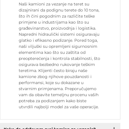
Naši kamioni za vezanje na teret su
dizajnirani da podignu terete do 10 tona,
što ih čini pogodnim za različite teške
primjene u industrijama kao što su
građevinarstvo, proizvodnja i logistika.
Napredni hidraulički sistemi osiguravaju
glatko i efikasno podizanje. Pored toga,
naši viljuški su opremljeni sigurnosnim
elementima kao što su zaštita od
preopterećenja i kontrola stabilnosti, što
osigurava bezbedno rukovanje teškim
teretima. Klijenti često biraju naše
kamione zbog njihove pouzdanosti i
performansi, koje su dokazane u
stvarnim primjenama. Preporučujemo
vam da obavite temeljnu procenu vaših
potreba za podizanjem kako biste
utvrdili najbolji model za vaše operacije.