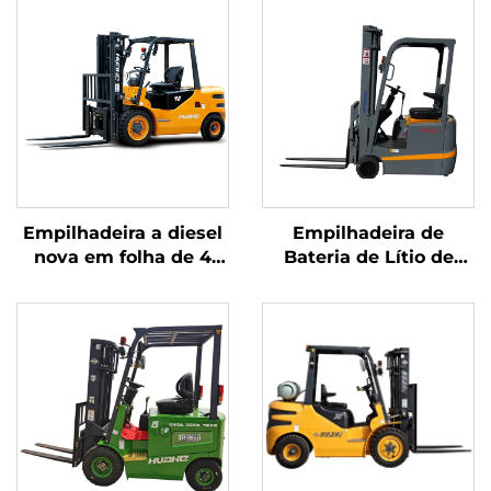
Empilhadeira a diesel
Empilhadeira de
nova em folha de 4
Bateria de Lítio de
toneladas com motor
Três Pontos de
japonês ISUZU de alta
Equilíbrio, com
qualidade
Capacidade de 1,0
Tonelada, Fabricada na
China, com Preço
Justo