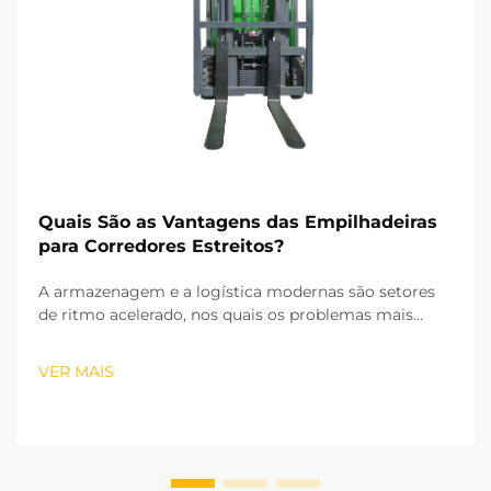
Quais São as Vantagens das Empilhadeiras
para Corredores Estreitos?
A armazenagem e a logística modernas são setores
de ritmo acelerado, nos quais os problemas mais
prementes são a escassez de espaço e a baixa
eficiência operacional. Desde sistemas de
VER MAIS
armazenamento vertical (2D) que aproveitam a altura
do armazém, mantendo ao mesmo tempo uma
pegada reduzida...