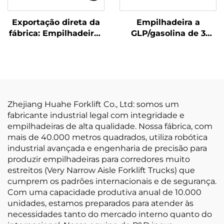
Exportação direta da
Empilhadeira a
fábrica: Empilhadeiras
GLP/gasolina de 3
elétricas de 1,5
toneladas fabricada na
tonelada com
China, com preço
certificação CE e ISO,
competitivo
bateria de lítio e aptas
para todos os tipos de
terreno
Zhejiang Huahe Forklift Co., Ltd: somos um
fabricante industrial legal com integridade e
empilhadeiras de alta qualidade. Nossa fábrica, com
mais de 40.000 metros quadrados, utiliza robótica
industrial avançada e engenharia de precisão para
produzir empilhadeiras para corredores muito
estreitos (Very Narrow Aisle Forklift Trucks) que
cumprem os padrões internacionais e de segurança.
Com uma capacidade produtiva anual de 10.000
unidades, estamos preparados para atender às
necessidades tanto do mercado interno quanto do