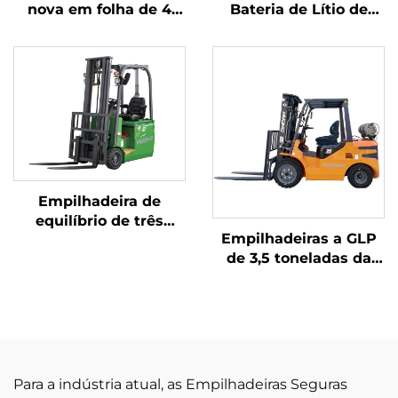
nova em folha de 4
Bateria de Lítio de
toneladas com motor
Três Pontos de
japonês ISUZU de alta
Equilíbrio, com
qualidade
Capacidade de 1,0
Tonelada, Fabricada na
China, com Preço
Justo
Empilhadeira de
equilíbrio de três
Empilhadeiras a GLP
pontos com bateria de
de 3,5 toneladas da
lítio, fabricada na
China Huahe,
China, com
certificadas CE e
capacidade de 1,2
vendidas diretamente
tonelada e preço
da fábrica
razoável
Para a indústria atual, as Empilhadeiras Seguras