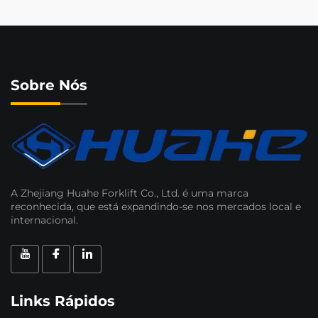
Sobre Nós
A Zhejiang Huahe Forklift Co., Ltd. é uma marca
reconhecida, que está expandindo-se nos mercados local e
internacional.
Links Rápidos