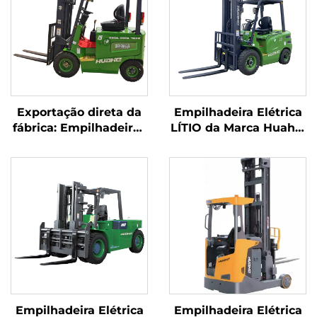
Exportação direta da
Empilhadeira Elétrica
fábrica: Empilhadeiras
LÍTIO da Marca Huahe,
elétricas de 1,5
a Melhor da China –
tonelada com
Empilhadeira com
certificação CE e ISO,
Bateria de 2,5
bateria de lítio e aptas
toneladas à Venda
para todos os tipos de
terreno
Empilhadeira Elétrica
Empilhadeira Elétrica